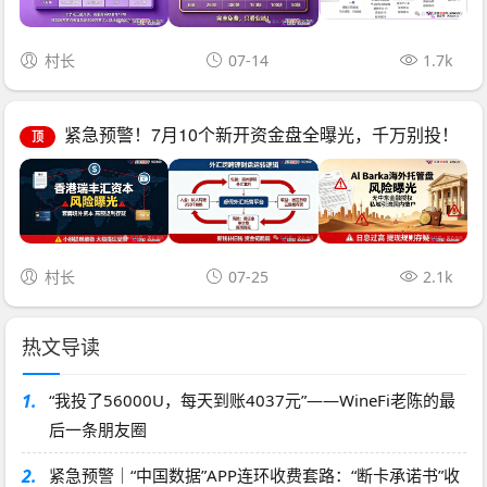
村长
07-14
1.7k
紧急预警！7月10个新开资金盘全曝光，千万别投！
顶
村长
07-25
2.1k
热文导读
1.
“我投了56000U，每天到账4037元”——WineFi老陈的最
后一条朋友圈
2.
紧急预警｜“中国数据”APP连环收费套路：“断卡承诺书”收