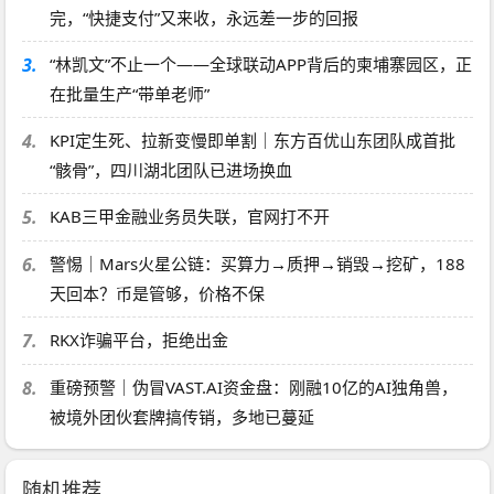
完，“快捷支付”又来收，永远差一步的回报
3.
“林凯文”不止一个——全球联动APP背后的柬埔寨园区，正
在批量生产“带单老师”
4.
KPI定生死、拉新变慢即单割｜东方百优山东团队成首批
“骸骨”，四川湖北团队已进场换血
5.
KAB三甲金融业务员失联，官网打不开
6.
警惕｜Mars火星公链：买算力→质押→销毁→挖矿，188
天回本？币是管够，价格不保
7.
RKX诈骗平台，拒绝出金
8.
重磅预警｜伪冒VAST.AI资金盘：刚融10亿的AI独角兽，
被境外团伙套牌搞传销，多地已蔓延
随机推荐