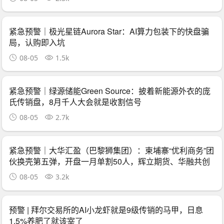
紧急预警｜极光星链Aurora Star：AI算力包装下的快盘骗
局，认购即入坑
08-05
1.5k
紧急预警｜绿源储能Green Source：披着新能源外衣的庞
氏传销盘，8月千人大会就是收割信号
08-05
2.7k
紧急预警｜大华汇盈（巴黎狮集团）：柬埔寨“优利商务”团
伙换壳第五弹，开盘一月单割50人，辉立期货、华融共创
怎么崩的它就怎么崩
08-05
3.2k
预警 | 拜尔交易所的AI小龙虾就是9级传销的马甲，日息
1.5%养肥了就该宰了