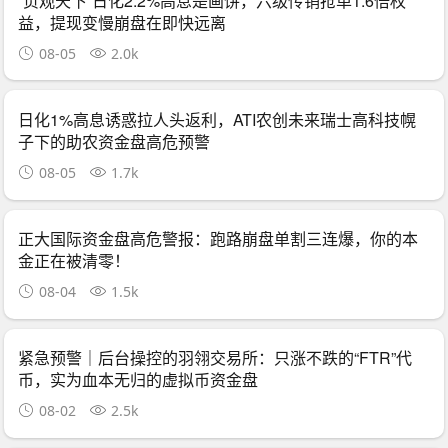
“贞观天下”日化2.2%高息是画饼，六级传销抢单1.6倍权
益，提现变慢崩盘在即快远离
08-05
2.0k
日化1%高息诱惑拉人头返利，ATI农创未来瑞士高科技幌
子下的助农资金盘高危预警
08-05
1.7k
正大国际资金盘高危警报：跑路崩盘单割三连爆，你的本
金正在被清零！
08-04
1.5k
紧急预警｜后台操控的羽翎交易所：只涨不跌的“FTR”代
币，实为血本无归的虚拟币资金盘
08-02
2.5k