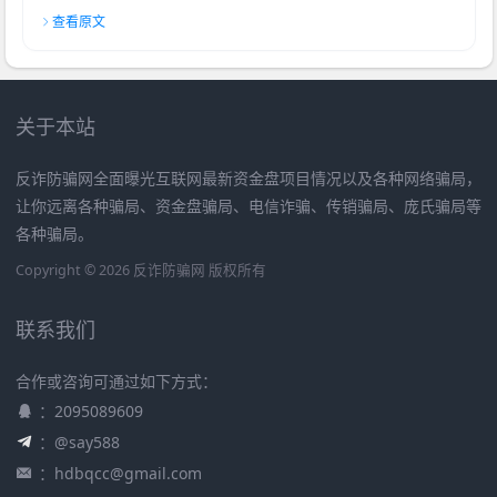
查看原文
关于本站
反诈防骗网全面曝光互联网最新资金盘项目情况以及各种网络骗局，
让你远离各种骗局、资金盘骗局、电信诈骗、传销骗局、庞氏骗局等
各种骗局。
Copyright © 2026 反诈防骗网 版权所有
联系我们
合作或咨询可通过如下方式：
：2095089609
：@say588
：
hdbqcc@gmail.com