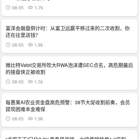
08-05
1.7k
富泽会崩盘倒计时：从富卫远赢平移过来的二次收割，你
还在往里送钱？
08-05
1.8k
微比特Vebit交易所吹大RWA泡沫遭SEC点名，高危期最后
的接盘侠正被收割
08-05
1.5k
每惠莱AI农业资金盘高危预警：38节大促收割前奏，会员
提现困难本金难保
08-05
1.9k