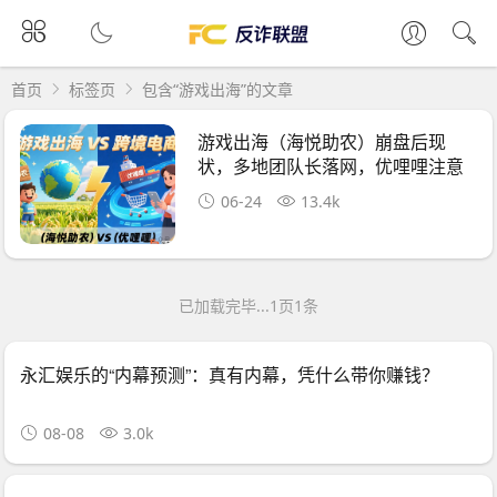
首页
标签页
包含“游戏出海”的文章
游戏出海（海悦助农）崩盘后现
状，多地团队长落网，优哩哩注意
了
06-24
13.4k
已加载完毕...1页1条
永汇娱乐的“内幕预测”：真有内幕，凭什么带你赚钱？
08-08
3.0k