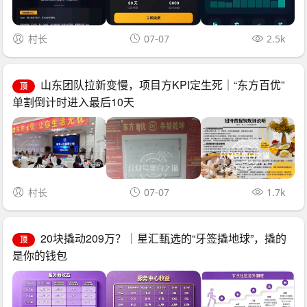
村长
07-07
2.5k
山东团队拉新变慢，项目方KPI定生死｜“东方百优”
顶
单割倒计时进入最后10天
村长
07-07
1.7k
20块撬动209万？｜星汇甄选的“牙签撬地球”，撬的
顶
是你的钱包