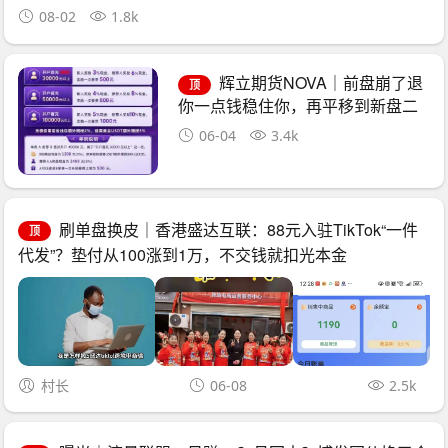
08-02
1.8k
辉立期货NOVA｜前盘崩了退
顶
你一点钱稳住你，再平移到新盘二
次收割——诈骗团伙的“平移换壳流
06-04
3.4k
水线”已跑了三次
刷单盘换皮｜香港盛达互联：88元入驻TikTok“一件
顶
代发”？垫付从100涨到1万，不交钱就扣光本金
村长
06-08
2.5k