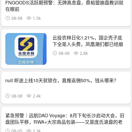
FNGOODS活跃期预警：无牌高息盘，鼎裕盟崩盘教训就
在眼前
08-08
1.5k
云投农林日化1.21%，国企壳子底
下全是人头费，凤凰潮们都已经崩
了
08-08
2.8k
null 昕途上线10天就锁仓，直推返佣50%，钱从哪来？
08-08
2.4k
紧急预警｜远航DAO Voyage：8月下旬长沙启动大会，旧
盘团队平移，RWA+大宗商品包装——又是庞氏滚盘的老
剧本
08-05
2.3k