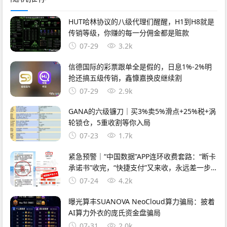
HUT哈林协议的八级代理们醒醒，H1到H8就是
传销等级，你赚的每一分佣金都是赃款
07-29
3.2k
信德国际的彩票跟单全是假的，日息1%-2%明
抢还搞五级传销，鑫慷嘉换皮继续割
07-29
2.9k
GANA的六级镰刀｜买3%卖5%滑点+25%税+涡
轮锁仓，5重收割等你入局
07-23
1.7k
紧急预警｜“中国数据”APP连环收费套路：“断卡
承诺书”收完，“快捷支付”又来收，永远差一步
的回报
07-24
4.2k
曝光算丰SUANOVA NeoCloud算力骗局：披着
AI算力外衣的庞氏资金盘骗局
07-31
2.0k