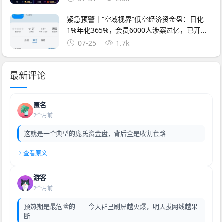
紧急预警｜“空域视界”低空经济资金盘：日化
1%年化365%，会员6000人涉案过亿，已开始
单割封号——智航智引怎么崩的，它就怎么崩
07-25
1.7k
最新评论
匿名
2个月前
这就是一个典型的庞氏资金盘，背后全是收割套路
查看原文
游客
2个月前
预热期是最危险的——今天群里刷屏越火爆，明天拔网线越果
断