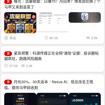
曝光｜流量联盟：日赚70？月回本？博发团伙换了个
顶
马甲又来割韭菜了
佚名
06-26
3.6k
紧急预警｜科源传媒正在全网“清除”证据：投诉删帖
顶
越疯狂，跑路风险越高
07-06
2.4k
月化30%、30天返本｜Nexus Ai：瑶总改名王皓
顶
临，换完马甲就收割