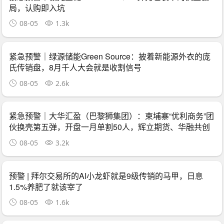
局，认购即入坑
08-05
1.3k
紧急预警｜绿源储能Green Source：披着新能源外衣的庞
氏传销盘，8月千人大会就是收割信号
08-05
2.6k
紧急预警｜大华汇盈（巴黎狮集团）：柬埔寨“优利商务”团
伙换壳第五弹，开盘一月单割50人，辉立期货、华融共创
怎么崩的它就怎么崩
08-05
3.2k
预警 | 拜尔交易所的AI小龙虾就是9级传销的马甲，日息
1.5%养肥了就该宰了
08-05
1.6k