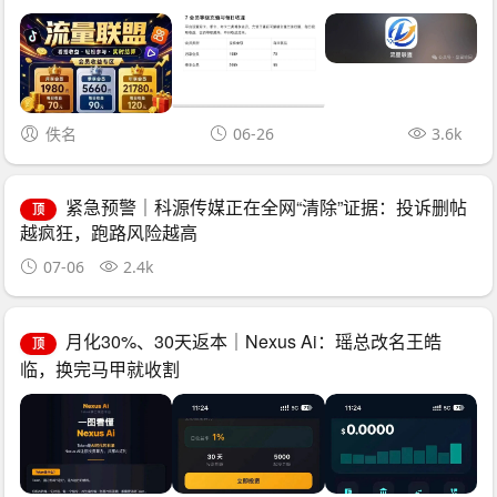
佚名
06-26
3.6k
紧急预警｜科源传媒正在全网“清除”证据：投诉删帖
顶
越疯狂，跑路风险越高
07-06
2.4k
月化30%、30天返本｜Nexus Ai：瑶总改名王皓
顶
临，换完马甲就收割