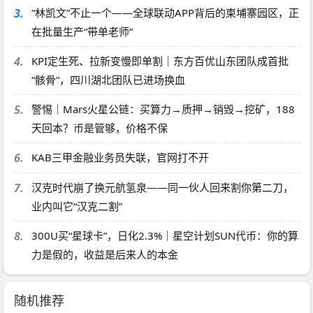
3.
“林凯文”不止一个——全球联动APP背后的柬埔寨园区，正
在批量生产“带单老师”
4.
KPI定生死、拉新变慢即单割｜东方百优山东团队成首批
“骸骨”，四川湖北团队已进场换血
5.
警惕｜Mars火星公链：买算力→质押→销毁→挖矿，188
天回本？币是管够，价格不保
6.
KAB三甲金融业务员失联，官网打不开
7.
汉克时代崩了换元航氢泉——同一伙人回来割你第二刀，
业内叫它“汉克二割”
8.
300U买“星球卡”，日化2.3%｜星空计划SUN代币：你的算
力是假的，收益是后来人的本金
随机推荐