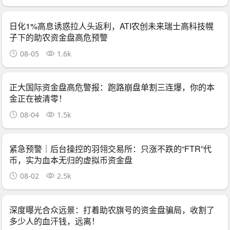
日化1%高息诱惑拉人头返利，ATI农创未来瑞士高科技幌
子下的助农资金盘高危预警
08-05
1.6k
正大国际资金盘高危警报：跑路崩盘单割三连爆，你的本
金正在被清零！
08-04
1.5k
紧急预警｜后台操控的羽翎交易所：只涨不跌的“FTR”代
币，实为血本无归的虚拟币资金盘
08-02
2.5k
深度曝光合众远景：打着助农旗号的资金盘骗局，收割了
多少人的血汗钱，远离！