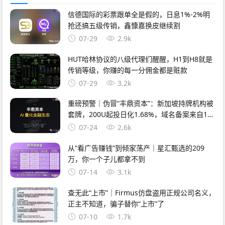
信德国际的彩票跟单全是假的，日息1%-2%明
抢还搞五级传销，鑫慷嘉换皮继续割
07-29
2.9k
HUT哈林协议的八级代理们醒醒，H1到H8就是
传销等级，你赚的每一分佣金都是赃款
07-29
3.2k
重磅预警｜伪冒“丰鼎资本”：新加坡持牌机构被
套牌，200U起投日化1.68%，域名备案来自1万
元空壳公司
07-24
2.6k
从“看广告赚钱”到倾家荡产｜星汇甄选的209
万，你一个子儿都拿不到
07-14
3.1k
查无此“上市”｜Firmus仿盘盗用正规公司名义，
正主不知道，骗子替你“上市”了
07-10
1.7k