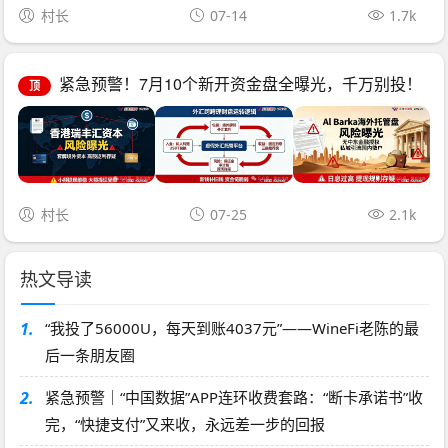
村长
07-14
1.7k
紧急预警！7月10个新开资金盘全曝光，千万别投！
顶
村长
07-25
2.1k
热文导读
1.
“我投了56000U，每天到账4037元”——WineFi老陈的最
后一条朋友圈
2.
紧急预警｜“中国数据”APP连环收费套路：“断卡承诺书”收
完，“快捷支付”又来收，永远差一步的回报