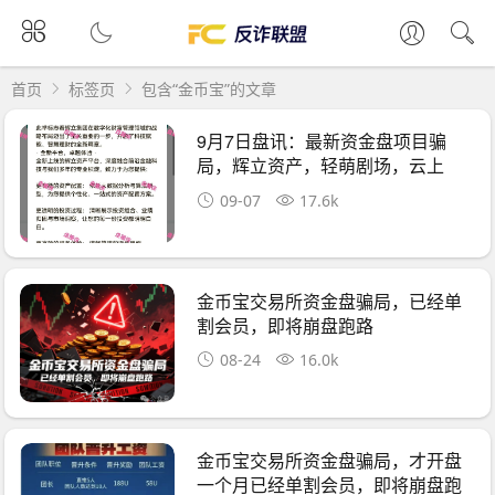
首页
标签页
包含“金币宝”的文章
9月7日盘讯：最新资金盘项目骗
局，辉立资产，轻萌剧场，云上
城，育利宝，金
09-07
17.6k
金币宝交易所资金盘骗局，已经单
割会员，即将崩盘跑路
08-24
16.0k
金币宝交易所资金盘骗局，才开盘
一个月已经单割会员，即将崩盘跑