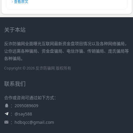
查看原文
关于本站
反诈防骗网全面曝光互联网最新资金盘项目情况以及各种网络骗局，
让你远离各种骗局、资金盘骗局、电信诈骗、传销骗局、庞氏骗局等
各种骗局。
Copyright © 2026 反诈防骗网 版权所有
联系我们
合作或咨询可通过如下方式：
：2095089609
：@say588
：
hdbqcc@gmail.com