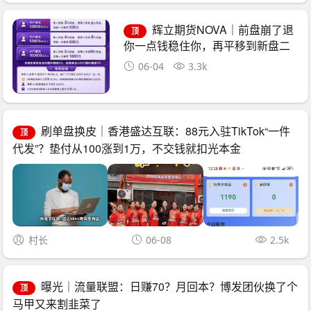
辉立期货NOVA｜前盘崩了退
顶
你一点钱稳住你，再平移到新盘二
次收割——诈骗团伙的“平移换壳流
06-04
3.3k
水线”已跑了三次
刷单盘换皮｜香港盛达互联：88元入驻TikTok“一件
顶
代发”？垫付从100涨到1万，不交钱就扣光本金
村长
06-08
2.5k
曝光｜流量联盟：日赚70？月回本？博发团伙换了个
顶
马甲又来割韭菜了