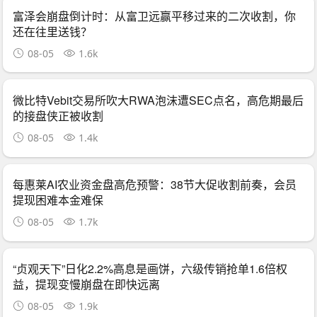
富泽会崩盘倒计时：从富卫远赢平移过来的二次收割，你
还在往里送钱？
08-05
1.6k
微比特Vebit交易所吹大RWA泡沫遭SEC点名，高危期最后
的接盘侠正被收割
08-05
1.4k
每惠莱AI农业资金盘高危预警：38节大促收割前奏，会员
提现困难本金难保
08-05
1.7k
“贞观天下”日化2.2%高息是画饼，六级传销抢单1.6倍权
益，提现变慢崩盘在即快远离
08-05
1.9k