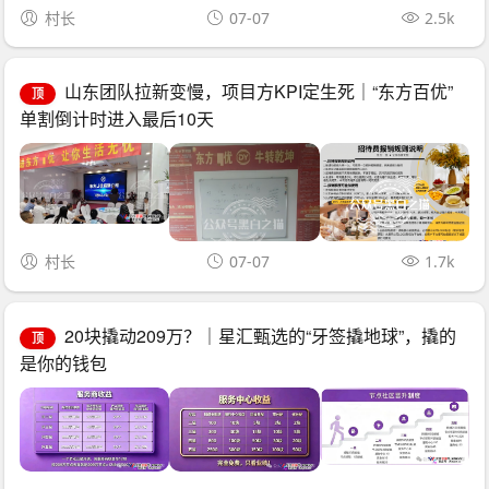
村长
07-07
2.5k
山东团队拉新变慢，项目方KPI定生死｜“东方百优”
顶
单割倒计时进入最后10天
村长
07-07
1.7k
20块撬动209万？｜星汇甄选的“牙签撬地球”，撬的
顶
是你的钱包