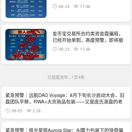
路！
08-24
17.4k
金币宝交易所合约类资金盘骗局，
已经开始单割，高度预警，即将崩
盘跑路！
08-23
17.4k
已加载完毕...1页4条
紧急预警｜远航DAO Voyage：8月下旬长沙启动大会，旧
盘团队平移，RWA+大宗商品包装——又是庞氏滚盘的老
剧本
08-05
2.2k
紧急预警｜极光星链Aurora Star：AI算力包装下的快盘骗