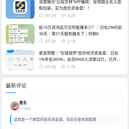
深度曝光“云投农林”APP骗局：冒用国企名义造
假包装，实为庞氏资金盘！！
07-29
3.2k
投10万进鸿运万交所能赚多少？｜日化2%的前
30天｜第31天服务器关了｜你剩0
07-20
2.1k
紧急预警｜“空域视界”低空经济资金盘：日化
1%年化365%，会员6000人涉案过亿，已开始
单割封号——智航智引怎么崩的，它就怎么崩
07-25
1.7k
最新评论
匿名
2个月前
这就是一个典型的庞氏资金盘，背后全是收割套路