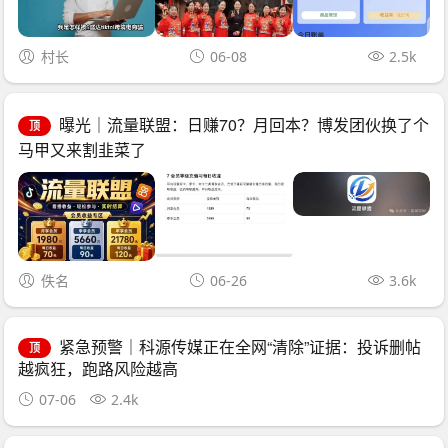
村长
06-08
2.5k
曝光｜流量联盟：日赚70？月回本？博发团伙换了个
顶
马甲又来割韭菜了
佚名
06-26
3.6k
紧急预警｜科源传媒正在全网“清除”证据：投诉删帖
顶
越疯狂，跑路风险越高
07-06
2.4k