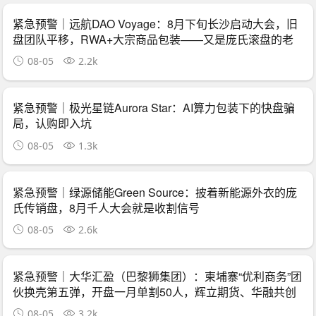
紧急预警｜远航DAO Voyage：8月下旬长沙启动大会，旧
盘团队平移，RWA+大宗商品包装——又是庞氏滚盘的老
剧本
08-05
2.2k
紧急预警｜极光星链Aurora Star：AI算力包装下的快盘骗
局，认购即入坑
08-05
1.3k
紧急预警｜绿源储能Green Source：披着新能源外衣的庞
氏传销盘，8月千人大会就是收割信号
08-05
2.6k
紧急预警｜大华汇盈（巴黎狮集团）：柬埔寨“优利商务”团
伙换壳第五弹，开盘一月单割50人，辉立期货、华融共创
怎么崩的它就怎么崩
08-05
3.2k