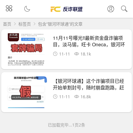
首页
标签页
包含“银河环球通”的文章
11月11号曝光‼️最新资金盘诈骗项
目，淡马锡，旺卡 Oneca，银河环
球通...马上
11-11
18.1k
【银河环球通】这个诈骗项目已经
开始单割封号，随时崩盘跑路，赶
紧远离！
11-11
16.8k
已加载完毕...1页2条