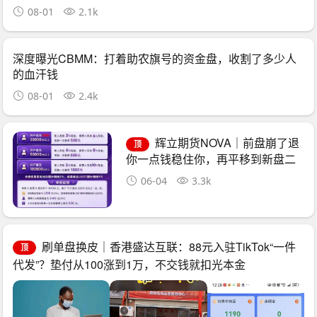
08-01
2.1k
深度曝光CBMM：打着助农旗号的资金盘，收割了多少人
的血汗钱
08-01
2.4k
辉立期货NOVA｜前盘崩了退
顶
你一点钱稳住你，再平移到新盘二
次收割——诈骗团伙的“平移换壳流
06-04
3.3k
水线”已跑了三次
刷单盘换皮｜香港盛达互联：88元入驻TikTok“一件
顶
代发”？垫付从100涨到1万，不交钱就扣光本金