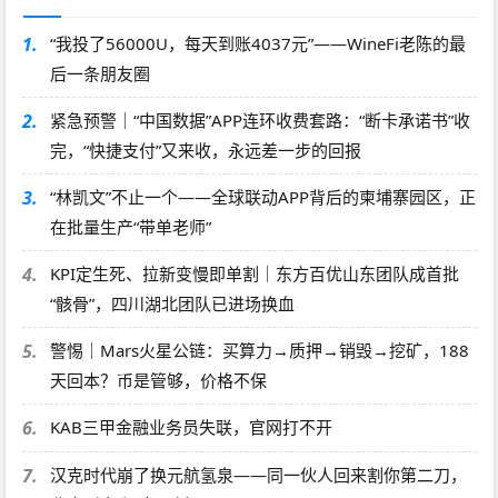
1.
“我投了56000U，每天到账4037元”——WineFi老陈的最
后一条朋友圈
2.
紧急预警｜“中国数据”APP连环收费套路：“断卡承诺书”收
完，“快捷支付”又来收，永远差一步的回报
3.
“林凯文”不止一个——全球联动APP背后的柬埔寨园区，正
在批量生产“带单老师”
4.
KPI定生死、拉新变慢即单割｜东方百优山东团队成首批
“骸骨”，四川湖北团队已进场换血
5.
警惕｜Mars火星公链：买算力→质押→销毁→挖矿，188
天回本？币是管够，价格不保
6.
KAB三甲金融业务员失联，官网打不开
7.
汉克时代崩了换元航氢泉——同一伙人回来割你第二刀，