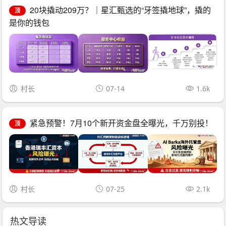
20块撬动209万？｜星汇甄选的“牙签撬地球”，撬的
顶
是你的钱包
村长
07-14
1.6k
紧急预警！7月10个新开资金盘全曝光，千万别投！
顶
村长
07-25
2.1k
热文导读