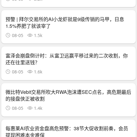
预警 | 拜尔交易所的AI小龙虾就是9级传销的马甲，日息
1.5%养肥了就该宰了
08-05
1.5k
富泽会崩盘倒计时：从富卫远赢平移过来的二次收割，你
还在往里送钱？
08-05
1.6k
微比特Vebit交易所吹大RWA泡沫遭SEC点名，高危期最后
的接盘侠正被收割
08-05
1.4k
每惠莱AI农业资金盘高危预警：38节大促收割前奏，会员
提现困难本金难保