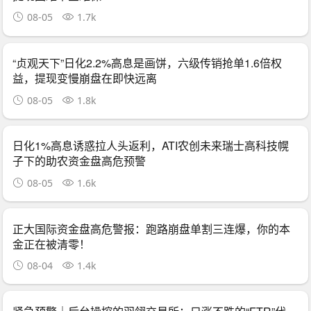
08-05
1.7k
“贞观天下”日化2.2%高息是画饼，六级传销抢单1.6倍权
益，提现变慢崩盘在即快远离
08-05
1.8k
日化1%高息诱惑拉人头返利，ATI农创未来瑞士高科技幌
子下的助农资金盘高危预警
08-05
1.6k
正大国际资金盘高危警报：跑路崩盘单割三连爆，你的本
金正在被清零！
08-04
1.4k