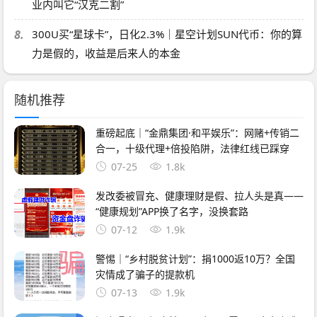
业内叫它“汉克二割”
8.
300U买“星球卡”，日化2.3%｜星空计划SUN代币：你的算
力是假的，收益是后来人的本金
随机推荐
重磅起底｜“金鼎集团·和平娱乐”：网赌+传销二
合一，十级代理+倍投陷阱，法律红线已踩穿
07-25
1.8k
发改委被冒充、健康理财是假、拉人头是真——
“健康规划”APP换了名字，没换套路
07-12
1.9k
警惕｜“乡村脱贫计划”：捐1000返10万？全国
灾情成了骗子的提款机
07-13
1.9k