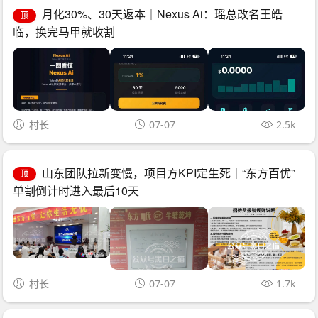
月化30%、30天返本｜Nexus Ai：瑶总改名王皓
顶
临，换完马甲就收割
村长
07-07
2.5k
山东团队拉新变慢，项目方KPI定生死｜“东方百优”
顶
单割倒计时进入最后10天
村长
07-07
1.7k