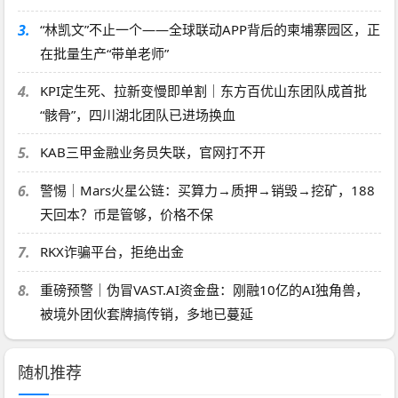
3.
“林凯文”不止一个——全球联动APP背后的柬埔寨园区，正
在批量生产“带单老师”
4.
KPI定生死、拉新变慢即单割｜东方百优山东团队成首批
“骸骨”，四川湖北团队已进场换血
5.
KAB三甲金融业务员失联，官网打不开
6.
警惕｜Mars火星公链：买算力→质押→销毁→挖矿，188
天回本？币是管够，价格不保
7.
RKX诈骗平台，拒绝出金
8.
重磅预警｜伪冒VAST.AI资金盘：刚融10亿的AI独角兽，
被境外团伙套牌搞传销，多地已蔓延
随机推荐