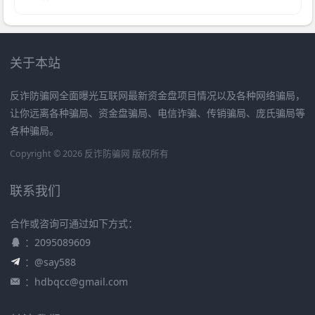
关于本站
反诈防骗网全面曝光互联网最新资金盘项目情况以及各种网络骗局，
让你远离各种骗局、资金盘骗局、电信诈骗、传销骗局、庞氏骗局等
各种骗局。
Copyright © 2026 反诈防骗网 版权所有
联系我们
合作或咨询可通过如下方式：
：2095089609
：@say588
：
hdbqcc@gmail.com