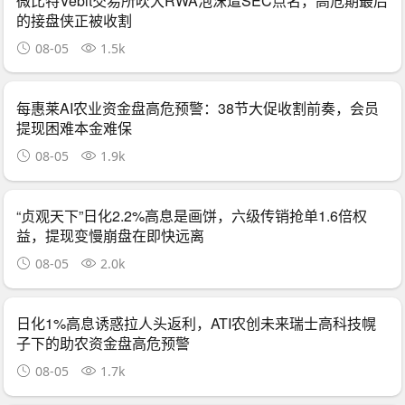
微比特Vebit交易所吹大RWA泡沫遭SEC点名，高危期最后
的接盘侠正被收割
08-05
1.5k
每惠莱AI农业资金盘高危预警：38节大促收割前奏，会员
提现困难本金难保
08-05
1.9k
“贞观天下”日化2.2%高息是画饼，六级传销抢单1.6倍权
益，提现变慢崩盘在即快远离
08-05
2.0k
日化1%高息诱惑拉人头返利，ATI农创未来瑞士高科技幌
子下的助农资金盘高危预警
08-05
1.7k