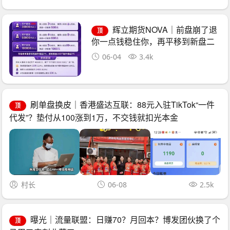
辉立期货NOVA｜前盘崩了退
顶
你一点钱稳住你，再平移到新盘二
次收割——诈骗团伙的“平移换壳流
06-04
3.4k
水线”已跑了三次
刷单盘换皮｜香港盛达互联：88元入驻TikTok“一件
顶
代发”？垫付从100涨到1万，不交钱就扣光本金
村长
06-08
2.5k
曝光｜流量联盟：日赚70？月回本？博发团伙换了个
顶