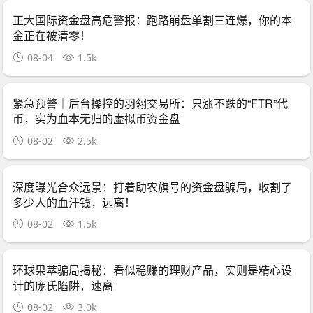
正大国际资金盘高危警报：跑路崩盘单割三连爆，你的本
金正在被清零！
08-04
1.5k
紧急预警｜后台操控的羽翎交易所：只涨不跌的“FTR”代
币，实为血本无归的虚拟币资金盘
08-02
2.5k
深度曝光合众远景：打着助农旗号的资金盘骗局，收割了
多少人的血汗钱，远离！
08-02
1.5k
环球果萃骗局揭秘：看似稳赚的理财产品，实则是精心设
计的庞氏陷阱，速离
08-02
3.0k