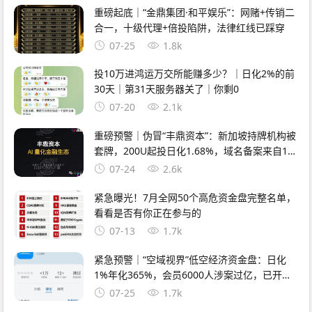
重磅起底｜“金鼎集团·和平娱乐”：网赌+传销二
合一，十级代理+倍投陷阱，法律红线已踩穿
07-25
1.8k
投10万进鸿运万交所能赚多少？｜日化2%的前
30天｜第31天服务器关了｜你剩0
07-20
2.1k
重磅预警｜伪冒“丰鼎资本”：新加坡持牌机构被
套牌，200U起投日化1.68%，域名备案来自1万
元空壳公司
07-24
2.6k
紧急曝光！7月全网50个高危资金盘完整名单，
看看是否有你正在参与的
07-13
1.7k
紧急预警｜“空域视界”低空经济资金盘：日化
1%年化365%，会员6000人涉案过亿，已开始
单割封号——智航智引怎么崩的，它就怎么崩
07-25
1.7k