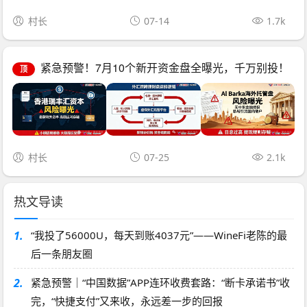
村长
07-14
1.7k
紧急预警！7月10个新开资金盘全曝光，千万别投！
顶
村长
07-25
2.1k
热文导读
1.
“我投了56000U，每天到账4037元”——WineFi老陈的最
后一条朋友圈
2.
紧急预警｜“中国数据”APP连环收费套路：“断卡承诺书”收
完，“快捷支付”又来收，永远差一步的回报