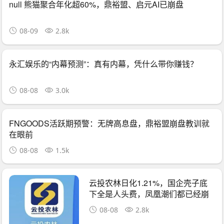
null 熊猫聚合年化超60%，鼎裕盟、启元AI已崩盘
08-09
2.8k
永汇娱乐的“内幕预测”：真有内幕，凭什么带你赚钱？
08-08
3.0k
FNGOODS活跃期预警：无牌高息盘，鼎裕盟崩盘教训就
在眼前
08-08
1.5k
云投农林日化1.21%，国企壳子底
下全是人头费，凤凰潮们都已经崩
了
08-08
2.8k