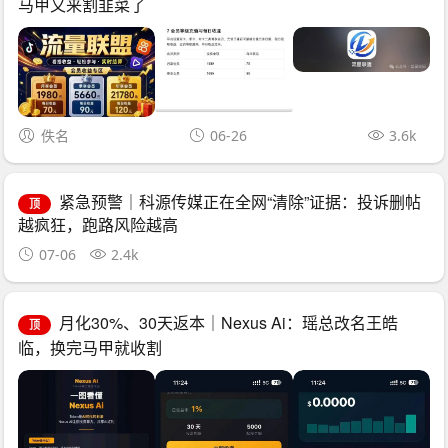
马甲又来割韭菜了
佚名
06-26
3.6k
紧急预警｜科源传媒正在全网“清除”证据：投诉删帖
顶
越疯狂，跑路风险越高
07-06
2.4k
月化30%、30天返本｜Nexus Ai：瑶总改名王皓
顶
临，换完马甲就收割