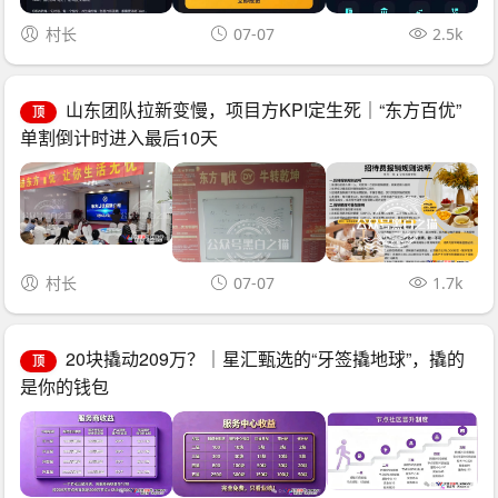
村长
07-07
2.5k
山东团队拉新变慢，项目方KPI定生死｜“东方百优”
顶
单割倒计时进入最后10天
村长
07-07
1.7k
20块撬动209万？｜星汇甄选的“牙签撬地球”，撬的
顶
是你的钱包