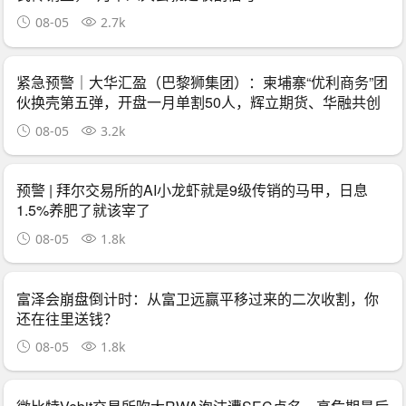
08-05
2.7k
紧急预警｜大华汇盈（巴黎狮集团）：柬埔寨“优利商务”团
伙换壳第五弹，开盘一月单割50人，辉立期货、华融共创
怎么崩的它就怎么崩
08-05
3.2k
预警 | 拜尔交易所的AI小龙虾就是9级传销的马甲，日息
1.5%养肥了就该宰了
08-05
1.8k
富泽会崩盘倒计时：从富卫远赢平移过来的二次收割，你
还在往里送钱？
08-05
1.8k