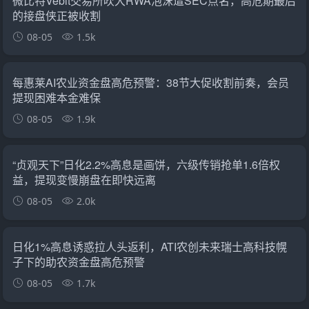
微比特Vebit交易所吹大RWA泡沫遭SEC点名，高危期最后
的接盘侠正被收割
08-05
1.5k
每惠莱AI农业资金盘高危预警：38节大促收割前奏，会员
提现困难本金难保
08-05
1.9k
“贞观天下”日化2.2%高息是画饼，六级传销抢单1.6倍权
益，提现变慢崩盘在即快远离
08-05
2.0k
日化1%高息诱惑拉人头返利，ATI农创未来瑞士高科技幌
子下的助农资金盘高危预警
08-05
1.7k