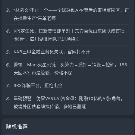
3.
“林凯文”不止一个——全球联动APP背后的柬埔寨园区，正
在批量生产“带单老师”
4.
KPI定生死、拉新变慢即单割｜东方百优山东团队成首批
“骸骨”，四川湖北团队已进场换血
5.
KAB三甲金融业务员失联，官网打不开
6.
警惕｜Mars火星公链：买算力→质押→销毁→挖矿，188
天回本？币是管够，价格不保
7.
RKX诈骗平台，拒绝出金
8.
重磅预警｜伪冒VAST.AI资金盘：刚融10亿的AI独角兽，
被境外团伙套牌搞传销，多地已蔓延
随机推荐