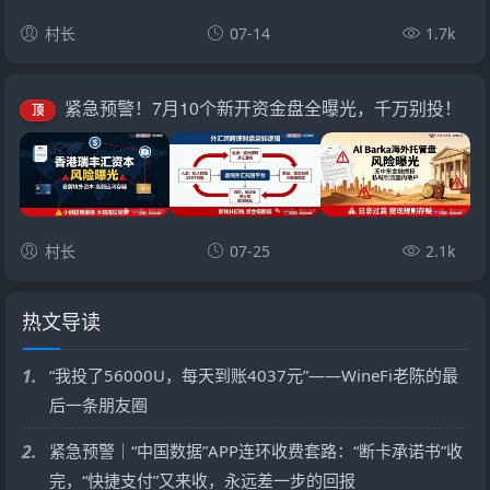
村长
07-14
1.7k
紧急预警！7月10个新开资金盘全曝光，千万别投！
顶
村长
07-25
2.1k
热文导读
1.
“我投了56000U，每天到账4037元”——WineFi老陈的最
后一条朋友圈
2.
紧急预警｜“中国数据”APP连环收费套路：“断卡承诺书”收
完，“快捷支付”又来收，永远差一步的回报