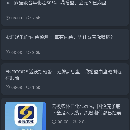
null 熊猫聚合年化超60%，鼎裕盟、启元AI已崩盘
08-09
2.8k
永汇娱乐的“内幕预测”：真有内幕，凭什么带你赚钱？
08-08
3.0k
FNGOODS活跃期预警：无牌高息盘，鼎裕盟崩盘教训就
在眼前
08-08
1.5k
云投农林日化1.21%，国企壳子底
下全是人头费，凤凰潮们都已经崩
了
08-08
2.8k