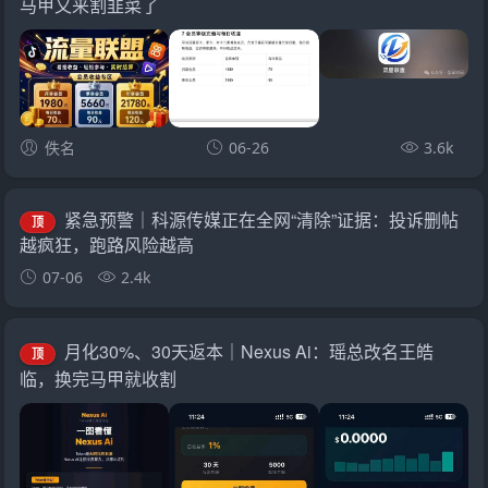
马甲又来割韭菜了
佚名
06-26
3.6k
紧急预警｜科源传媒正在全网“清除”证据：投诉删帖
顶
越疯狂，跑路风险越高
07-06
2.4k
月化30%、30天返本｜Nexus Ai：瑶总改名王皓
顶
临，换完马甲就收割