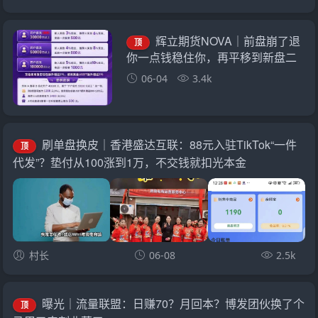
辉立期货NOVA｜前盘崩了退
顶
你一点钱稳住你，再平移到新盘二
次收割——诈骗团伙的“平移换壳流
06-04
3.4k
水线”已跑了三次
刷单盘换皮｜香港盛达互联：88元入驻TikTok“一件
顶
代发”？垫付从100涨到1万，不交钱就扣光本金
村长
06-08
2.5k
曝光｜流量联盟：日赚70？月回本？博发团伙换了个
顶