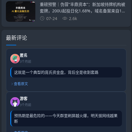
重磅预警｜伪冒“丰鼎资本”：新加坡持牌机构被
套牌，200U起投日化1.68%，域名备案来自1万
元空壳公司
07-24
2.6k
最新评论
匿名
3个月前
这就是一个典型的庞氏资金盘，背后全是收割套路
查看原文
游客
3个月前
预热期是最危险的——今天群里刷屏越火爆，明天拔网线越果
断