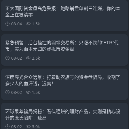
正大国际资金盘高危警报：跑路崩盘单割三连爆，你的本
金正在被清零！
08-04
1.5k
紧急预警｜后台操控的羽翎交易所：只涨不跌的“FTR”代
币，实为血本无归的虚拟币资金盘
08-02
2.5k
深度曝光合众远景：打着助农旗号的资金盘骗局，收割了
多少人的血汗钱，远离！
08-02
1.5k
环球果萃骗局揭秘：看似稳赚的理财产品，实则是精心设
计的庞氏陷阱，速离
08-02
3.0k