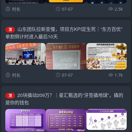
村长
07-07
2.5k
山东团队拉新变慢，项目方KPI定生死｜“东方百优”
顶
单割倒计时进入最后10天
村长
07-07
1.7k
20块撬动209万？｜星汇甄选的“牙签撬地球”，撬的
顶
是你的钱包