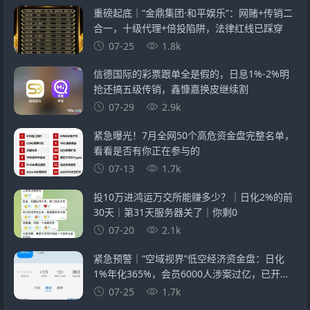
重磅起底｜“金鼎集团·和平娱乐”：网赌+传销二
合一，十级代理+倍投陷阱，法律红线已踩穿
07-25
1.8k
信德国际的彩票跟单全是假的，日息1%-2%明
抢还搞五级传销，鑫慷嘉换皮继续割
07-29
2.9k
紧急曝光！7月全网50个高危资金盘完整名单，
看看是否有你正在参与的
07-13
1.7k
投10万进鸿运万交所能赚多少？｜日化2%的前
30天｜第31天服务器关了｜你剩0
07-20
2.1k
紧急预警｜“空域视界”低空经济资金盘：日化
1%年化365%，会员6000人涉案过亿，已开始
单割封号——智航智引怎么崩的，它就怎么崩
07-25
1.7k