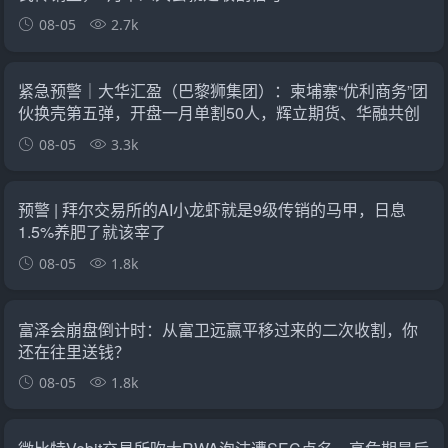
08-05
2.7k
紧急预警｜大华汇盈（巴黎狮集团）：柬埔寨“优利商务”团
伙换壳第五弹，开盘一月单割50人，辉立期货、华融共创
怎么崩的它就怎么崩
08-05
3.3k
预警 | 拜尔交易所的AI小龙虾就是9级传销的马甲，日息
1.5%养肥了就该宰了
08-05
1.8k
富泽会崩盘倒计时：从富卫远赢平移过来的二次收割，你
还在往里送钱？
08-05
1.8k