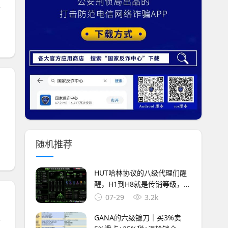
路
随机推荐
HUT哈林协议的八级代理们醒
醒，H1到H8就是传销等级，你
赚的每一分佣金都是赃款
07-29
3.2k
GANA的六级镰刀｜买3%卖
已