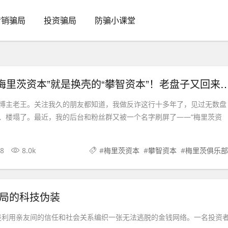
传销骗局
投资骗局
防骗小课堂
紧急预警：“梅里茨资本”就是换壳的“攀智资本”！老
博主老王。关注我久的朋友都知道，我做反诈这行十多年了，见过无数盘
、楼塌了。最近，我的后台和粉丝群又被一个名字刷屏了——“梅里茨资
28
8.0k
#
梅里茨资本
#
攀智资本
#
梅里茨俱乐部
骗局的科技伪装
是利用亲友间的信任和社会关系编织一张无法逃脱的金钱网络。一名投资