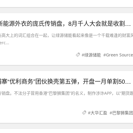
紧急预警｜绿源储能Green Source：披着新能源外衣的庞氏传销盘，8月千人大会就是收割信号
些高大上的词汇组合在一起，让绿源储能看起来像是一个千载难逢的财富
...
#
绿源储能
#
Green Source
紧急预警｜大华汇盈（巴黎狮集团）：柬埔寨“优利商务”团伙换壳第五弹，开盘一月单割50人，辉立期货、华融共创怎么崩的它就怎么崩
销盘。不法分子冒用香港“巴黎狮集团”的名义，制作涉诈APP，以“期货
#
大华汇盈
#
巴黎狮集团