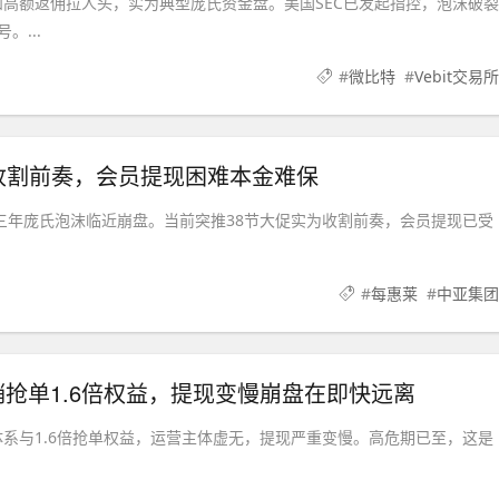
%和高额返佣拉人头，实为典型庞氏资金盘。美国SEC已发起指控，泡沫破裂
...
#
微比特
#
Vebit交易所
促收割前奏，会员提现困难本金难保
，三年庞氏泡沫临近崩盘。当前突推38节大促实为收割前奏，会员提现已受
#
每惠莱
#
中亚集团
销抢单1.6倍权益，提现变慢崩盘在即快远离
销体系与1.6倍抢单权益，运营主体虚无，提现严重变慢。高危期已至，这是