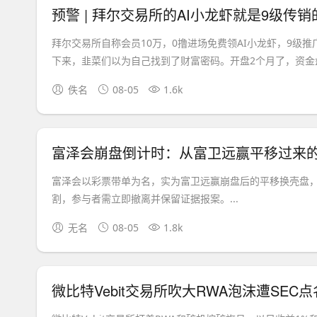
预警 | 拜尔交易所的AI小龙虾就是9级传
拜尔交易所自称会员10万，0撸进场免费领AI小龙虾，9级推
下来，韭菜们以为自己找到了财富密码。开盘2个月了，资金盘活
佚名
08-05
1.6k
富泽会崩盘倒计时：从富卫远赢平移过来
富泽会以彩票带单为名，实为富卫远赢崩盘后的平移换壳盘
割，参与者需立即撤离并保留证据报案。...
无名
08-05
1.8k
微比特Vebit交易所吹大RWA泡沫遭SE