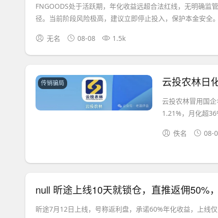
FNGOODS处于活跃期，年化收益远超合法红线，无明确监
径。当前阶段风险极高，建议立即停止投入，保护本金安全。.
无名
08-08
1.5k
传销骗局
云投农林冒用国企
1.21%，月化超
佚名
08-
null 昕途上线10天就锁仓，直推返佣50
昕途7月12日上线，号称返利盘，承诺60%年化收益，上线