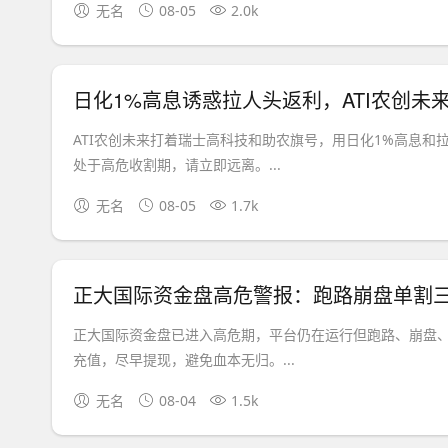
无名
08-05
2.0k
日化1%高息诱惑拉人头返利，ATI农创
ATI农创未来打着瑞士高科技和助农旗号，用日化1%高息
处于高危收割期，请立即远离。...
无名
08-05
1.7k
正大国际资金盘高危警报：跑路崩盘单割
正大国际资金盘已进入高危期，平台仍在运行但跑路、崩盘
充值，尽早提现，避免血本无归。...
无名
08-04
1.5k