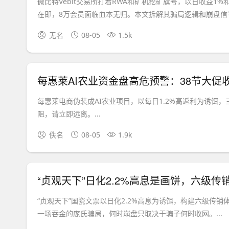
微比特Vebit交易所打着RWA和矿机挖矿旗号，以日收益1
在即，8万会员面临血本无归。本文拆解其骗局逻辑和崩盘信号。
无名
08-05
1.5k
每惠莱AI农业资金盘高危预警：38节大
每惠莱电商伪装成AI农业项目，以每日1.2%高返利为诱饵
阻，请立即远离。...
佚名
08-05
1.9k
“贞观天下”日化2.2%高息是画饼，六级传
“贞观天下”国瓷文票以日化2.2%高息为诱饵，构建六级传
一场吞金的庞氏骗局，何时崩盘只取决于骗子何时收网。...