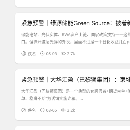
储能电站、光伏实体、RWA资产上链、国家政策扶持——这
口。但扒开这层光鲜的外衣，里面不过是一个日化收益几百perc
佚名
08-05
2.7k
大华汇盈（巴黎狮集团）是一个典型的套牌假冒+期货带单+传
单、稳赚不赔”为诱饵实施诈骗。...
佚名
08-05
3.2k