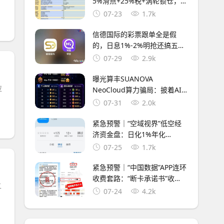
5%滑点+25%税+涡轮锁仓，5
重收割等你入局
07-23
1.7k
信德国际的彩票跟单全是假
的，日息1%-2%明抢还搞五级
传销，鑫慷嘉换皮继续割
07-29
2.9k
曝光算丰SUANOVA
应
NeoCloud算力骗局：披着AI
算力外衣的庞氏资金盘骗局
07-31
2.0k
紧急预警｜“空域视界”低空经
济资金盘：日化1%年化
365%，会员6000人涉案过
07-25
1.7k
亿，已开始单割封号——智航
智引怎么崩的，它就怎么崩
紧急预警｜“中国数据”APP连环
收费套路：“断卡承诺书”收
二
完，“快捷支付”又来收，永远
07-24
4.2k
差一步的回报