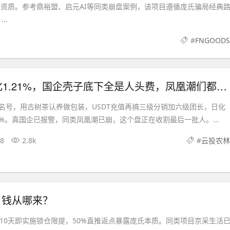
管资质。参考鼎裕盟、启元AI等同类崩盘案例，该项目遵循庞氏骗局经典
..
#
FNGOODS
云投农林日化1.21%，国企壳子底下全是人头费，凤凰潮们都已经崩了
名号，用古树茶认养做包装，USDT充值再搞三级分销加六级团长，日化
36%。真国企已报警，同类凤凰潮已崩，这个盘正在收割最后一批人。...
08
2.8k
#
云投农林
%，钱从哪来？
仅10天即实施锁仓限提，50%直推返点暴露庞氏本质。同类项目京采生活