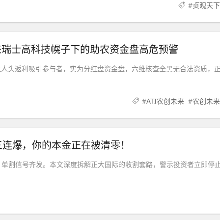
#
贞观天下
未来瑞士高科技幌子下的助农资金盘高危预警
和拉人头返利吸引参与者，实为分红盘资金盘，六维核查全黑无合法资质，
#
ATI农创未来
#
农创未来
三连爆，你的本金正在被清零！
、单割信号齐发。本文深度拆解正大国际的收割套路，警示投资者立即停