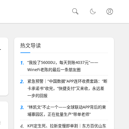
热文导读
盘子又回来吃人了！
1.
“我投了56000U，每天到账4037元”——
WineFi老陈的最后一条朋友圈
2.
紧急预警｜“中国数据”APP连环收费套路：“断
卡承诺书”收完，“快捷支付”又来收，永远差
一步的回报
3.
“林凯文”不止一个——全球联动APP背后的柬
埔寨园区，正在批量生产“带单老师”
者
4.
KPI定生死、拉新变慢即单割｜东方百优山东