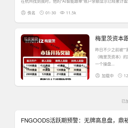
在杭州找到我时，他的“AI智能跟单”账户余额显示已经累计盈..
佚名
01-30
11.5k
投资骗局
昨日不少之前被“
（梅里茨资本）的
一个操盘...
加载中
12
已加
FNGOODS活跃期预警：无牌高息盘，鼎