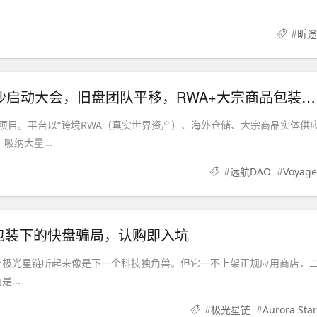
#
昕途
紧急预警｜远航DAO Voyage：8月下旬长沙启动大会，旧盘团队平移，RWA+大宗商品包装——又是庞氏滚盘的老剧本
资金盘项目。平台以“跨境RWA（真实世界资产）、海外仓储、大宗商品实体供
吸纳大量...
#
远航DAO
#
Voyage
I算力包装下的快盘骗局，认购即入坑
让极光星链听起来像是下一个科技独角兽。但它一不上架正规应用商店，
...
#
极光星链
#
Aurora Star