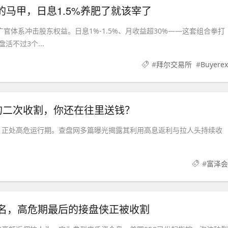
销的马甲，日息1.5%养肥了就该宰了
广官体系冲击股东权益。日息1%-1.5%、月收益超30%——这套组合拳打
不过3个...
#
拜尔交易所
#
Buyerex
的二次收割，你还在往里送钱？
，正处高危运行期。查盘网多篇曝光揭露其利用高息返利与拉人头持续收
#
富泽会
C点名，高危期最后的接盘侠正被收割