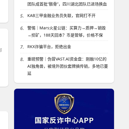
团队成首批“骸骨”，四川湖北团队已进场换血
5.
KAB三甲金融业务员失联，官网打不开
6.
警惕｜Mars火星公链：买算力→质押→销毁
→挖矿，188天回本？币是管够，价格不保
7.
RKX诈骗平台，拒绝出金
部
8.
重磅预警｜伪冒VAST.AI资金盘：刚融10亿的
AI独角兽，被境外团伙套牌搞传销，多地已蔓
延