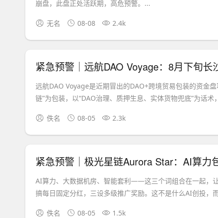
崩盘，此盘正处活跃期，高危预警。...
无名
08-08
2.4k
远航DAO Voyage是近期冒出的DAO+跨境贸易包装的
链”为包装，以“DAO治理、质押生息、实体货物兜底”为话术，
佚名
08-05
2.3k
紧急预警｜极光星链Aurora Star：A
AI算力、大数据机房、智能套利——这三个词组合在一起，
搞每日固定分红，三设多级推广奖励。这不是什么AI创投，而是
佚名
08-05
1.5k