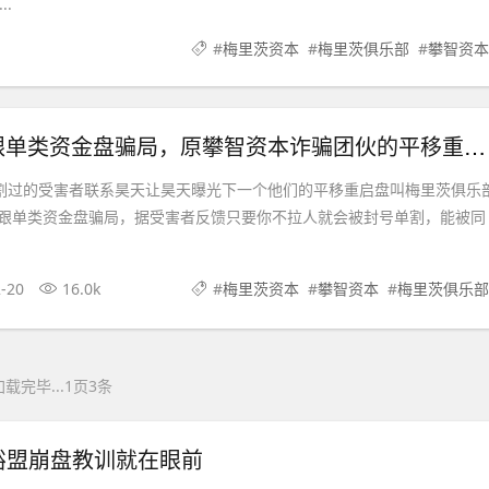
.
#
梅里茨资本
#
梅里茨俱乐部
#
攀智资本
梅里茨资本跟单类资金盘骗局，原攀智资本诈骗团伙的平移重启盘，不拉人就封
”割过的受害者联系昊天让昊天曝光下一个他们的平移重启盘叫梅里茨俱乐
跟单类资金盘骗局，据受害者反馈只要你不拉人就会被封号单割，能被同
-20
16.0k
#
梅里茨资本
#
攀智资本
#
梅里茨俱乐部
载完毕...1页3条
裕盟崩盘教训就在眼前