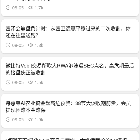
08-05
1.7k
富泽会崩盘倒计时：从富卫远赢平移过来的二次收割，你
还在往里送钱？
08-05
1.8k
微比特Vebit交易所吹大RWA泡沫遭SEC点名，高危期最后
的接盘侠正被收割
08-05
1.5k
每惠莱AI农业资金盘高危预警：38节大促收割前奏，会员
提现困难本金难保
08-05
1.9k