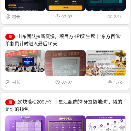
村长
07-07
2.5k
山东团队拉新变慢，项目方KPI定生死｜“东方百优”
顶
单割倒计时进入最后10天
村长
07-07
1.7k
20块撬动209万？｜星汇甄选的“牙签撬地球”，撬的
顶
是你的钱包