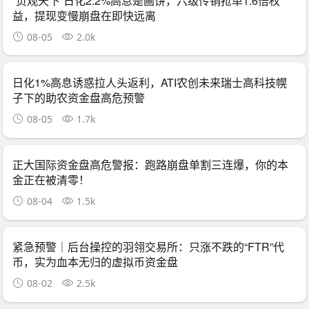
“贞观天下”日化2.2%高息是画饼，六级传销抢单1.6倍权
益，提现变慢崩盘在即快远离
08-05
2.0k
日化1%高息诱惑拉人头返利，ATI农创未来瑞士高科技幌
子下的助农资金盘高危预警
08-05
1.7k
正大国际资金盘高危警报：跑路崩盘单割三连爆，你的本
金正在被清零！
08-04
1.5k
紧急预警｜后台操控的羽翎交易所：只涨不跌的“FTR”代
币，实为血本无归的虚拟币资金盘
08-02
2.5k