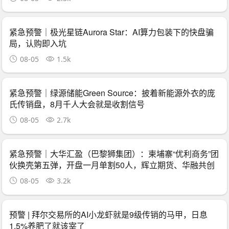
紧急预警｜极光星链Aurora Star：AI算力包装下的快盘骗
局，认购即入坑
08-05
1.5k
紧急预警｜绿源储能Green Source：披着新能源外衣的庞
氏传销盘，8月千人大会就是收割信号
08-05
2.7k
紧急预警｜大华汇盈（巴黎狮集团）：柬埔寨“优利商务”团
伙换壳第五弹，开盘一月单割50人，辉立期货、华融共创
怎么崩的它就怎么崩
08-05
3.2k
预警 | 拜尔交易所的AI小龙虾就是9级传销的马甲，日息
1.5%养肥了就该宰了