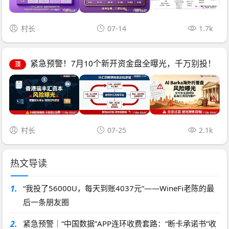
村长
07-14
1.7k
紧急预警！7月10个新开资金盘全曝光，千万别投！
顶
村长
07-25
2.1k
热文导读
1.
“我投了56000U，每天到账4037元”——WineFi老陈的最
后一条朋友圈
2.
紧急预警｜“中国数据”APP连环收费套路：“断卡承诺书”收