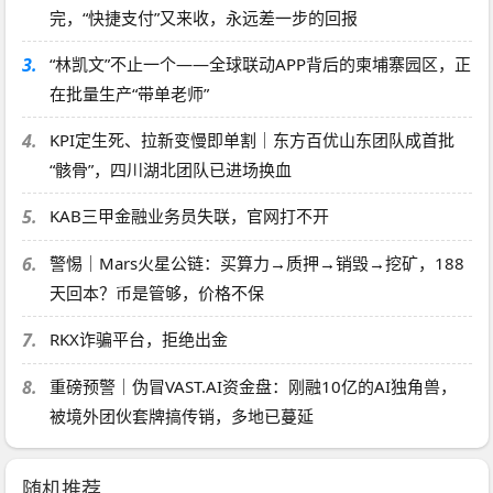
完，“快捷支付”又来收，永远差一步的回报
3.
“林凯文”不止一个——全球联动APP背后的柬埔寨园区，正
在批量生产“带单老师”
4.
KPI定生死、拉新变慢即单割｜东方百优山东团队成首批
“骸骨”，四川湖北团队已进场换血
5.
KAB三甲金融业务员失联，官网打不开
6.
警惕｜Mars火星公链：买算力→质押→销毁→挖矿，188
天回本？币是管够，价格不保
7.
RKX诈骗平台，拒绝出金
8.
重磅预警｜伪冒VAST.AI资金盘：刚融10亿的AI独角兽，
被境外团伙套牌搞传销，多地已蔓延
随机推荐