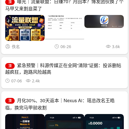
曝光｜流量联盟：日赚70？月回本？博发团伙换了个
顶
马甲又来割韭菜了
佚名
06-26
3.6k
紧急预警｜科源传媒正在全网“清除”证据：投诉删帖
顶
越疯狂，跑路风险越高
07-06
2.4k
月化30%、30天返本｜Nexus Ai：瑶总改名王皓
顶
临，换完马甲就收割