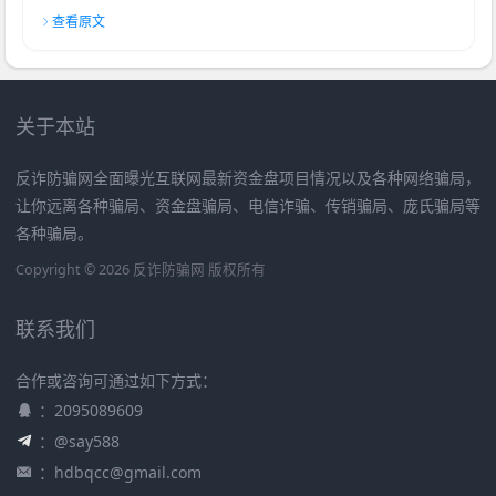
查看原文
关于本站
反诈防骗网全面曝光互联网最新资金盘项目情况以及各种网络骗局，
让你远离各种骗局、资金盘骗局、电信诈骗、传销骗局、庞氏骗局等
各种骗局。
Copyright © 2026 反诈防骗网 版权所有
联系我们
合作或咨询可通过如下方式：
：2095089609
：@say588
：
hdbqcc@gmail.com