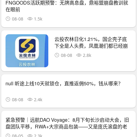
FNGOODS活跃期预警：无牌高息盘，鼎裕盟崩盘教训就
在眼前
08-08
1.5k
云投农林日化1.21%，国企壳子底
下全是人头费，凤凰潮们都已经崩
了
08-08
2.8k
null 昕途上线10天就锁仓，直推返佣50%，钱从哪来？
08-08
2.4k
紧急预警｜远航DAO Voyage：8月下旬长沙启动大会，旧
盘团队平移，RWA+大宗商品包装——又是庞氏滚盘的老
剧本
08-05
2.3k