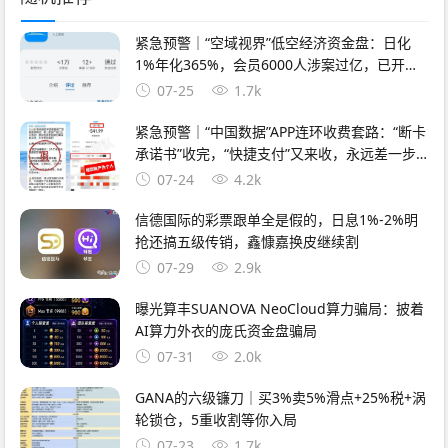
紧急预警｜“空域视界”低空经济资金盘：日化
1%年化365%，会员6000人涉案过亿，已开始
单割封号——智航智引怎么崩的，它就怎么崩
07-25
1.7k
紧急预警｜“中国数据”APP连环收费套路：“断卡
承诺书”收完，“快捷支付”又来收，永远差一步
的回报
07-24
4.2k
信德国际的彩票跟单全是假的，日息1%-2%明
抢还搞五级传销，鑫慷嘉换皮继续割
07-29
2.9k
曝光算丰SUANOVA NeoCloud算力骗局：披着
AI算力外衣的庞氏资金盘骗局
07-31
2.0k
GANA的六级镰刀｜买3%卖5%滑点+25%税+涡
轮锁仓，5重收割等你入局
07-23
1.7k