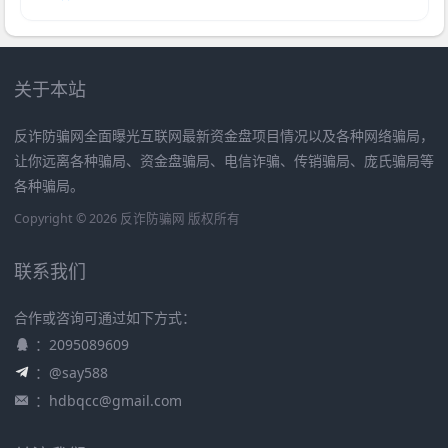
关于本站
反诈防骗网全面曝光互联网最新资金盘项目情况以及各种网络骗局，
让你远离各种骗局、资金盘骗局、电信诈骗、传销骗局、庞氏骗局等
各种骗局。
Copyright © 2026 反诈防骗网 版权所有
联系我们
合作或咨询可通过如下方式：
：2095089609
：@say588
：
hdbqcc@gmail.com