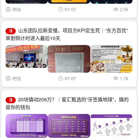
村长
07-07
2.5k
山东团队拉新变慢，项目方KPI定生死｜“东方百优”
顶
单割倒计时进入最后10天
村长
07-07
1.7k
20块撬动209万？｜星汇甄选的“牙签撬地球”，撬的
顶
是你的钱包