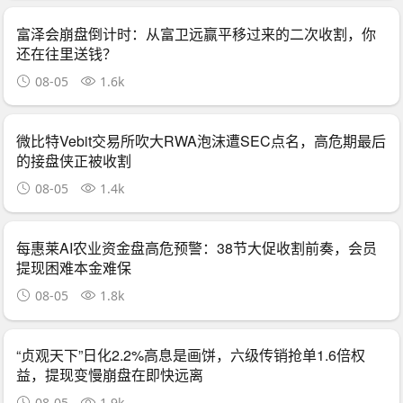
富泽会崩盘倒计时：从富卫远赢平移过来的二次收割，你
还在往里送钱？
08-05
1.6k
微比特Vebit交易所吹大RWA泡沫遭SEC点名，高危期最后
的接盘侠正被收割
08-05
1.4k
每惠莱AI农业资金盘高危预警：38节大促收割前奏，会员
提现困难本金难保
08-05
1.8k
“贞观天下”日化2.2%高息是画饼，六级传销抢单1.6倍权
益，提现变慢崩盘在即快远离
08-05
1.9k