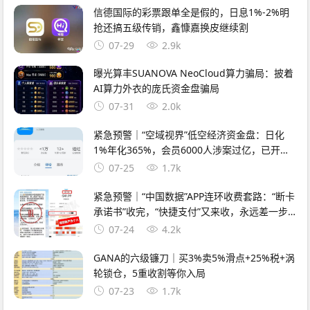
信德国际的彩票跟单全是假的，日息1%-2%明
抢还搞五级传销，鑫慷嘉换皮继续割
07-29
2.9k
曝光算丰SUANOVA NeoCloud算力骗局：披着
AI算力外衣的庞氏资金盘骗局
07-31
2.0k
紧急预警｜“空域视界”低空经济资金盘：日化
1%年化365%，会员6000人涉案过亿，已开始
单割封号——智航智引怎么崩的，它就怎么崩
07-25
1.7k
紧急预警｜“中国数据”APP连环收费套路：“断卡
承诺书”收完，“快捷支付”又来收，永远差一步
的回报
07-24
4.2k
GANA的六级镰刀｜买3%卖5%滑点+25%税+涡
轮锁仓，5重收割等你入局
07-23
1.7k