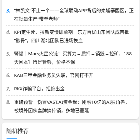
3.
“林凯文”不止一个——全球联动APP背后的柬埔寨园区，正
在批量生产“带单老师”
4.
KPI定生死、拉新变慢即单割｜东方百优山东团队成首批
“骸骨”，四川湖北团队已进场换血
5.
警惕｜Mars火星公链：买算力→质押→销毁→挖矿，188
天回本？币是管够，价格不保
6.
KAB三甲金融业务员失联，官网打不开
7.
RKX诈骗平台，拒绝出金
8.
重磅预警｜伪冒VAST.AI资金盘：刚融10亿的AI独角兽，
被境外团伙套牌搞传销，多地已蔓延
随机推荐