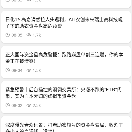
日化1%高息诱惑拉人头返利，ATI农创未来瑞士高科技幌
子下的助农资金盘高危预警
08-05
1.7k
正大国际资金盘高危警报：跑路崩盘单割三连爆，你的本
金正在被清零！
08-04
1.5k
紧急预警｜后台操控的羽翎交易所：只涨不跌的“FTR”代
币，实为血本无归的虚拟币资金盘
08-02
2.5k
深度曝光合众远景：打着助农旗号的资金盘骗局，收割了
多少人的血汗钱，远离！