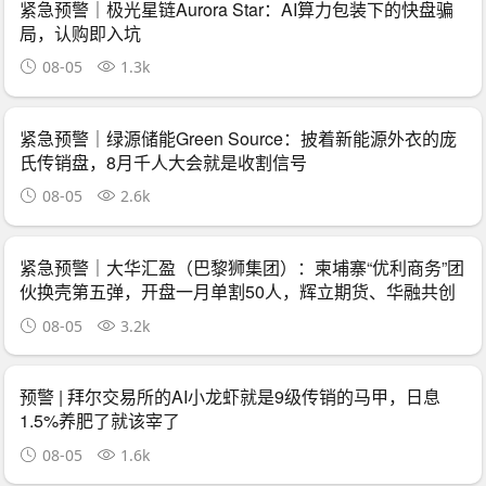
紧急预警｜极光星链Aurora Star：AI算力包装下的快盘骗
局，认购即入坑
08-05
1.3k
紧急预警｜绿源储能Green Source：披着新能源外衣的庞
氏传销盘，8月千人大会就是收割信号
08-05
2.6k
紧急预警｜大华汇盈（巴黎狮集团）：柬埔寨“优利商务”团
伙换壳第五弹，开盘一月单割50人，辉立期货、华融共创
怎么崩的它就怎么崩
08-05
3.2k
预警 | 拜尔交易所的AI小龙虾就是9级传销的马甲，日息
1.5%养肥了就该宰了
08-05
1.6k