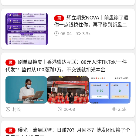
辉立期货NOVA｜前盘崩了退
顶
你一点钱稳住你，再平移到新盘二
次收割——诈骗团伙的“平移换壳流
06-04
3.3k
水线”已跑了三次
刷单盘换皮｜香港盛达互联：88元入驻TikTok“一件
顶
代发”？垫付从100涨到1万，不交钱就扣光本金
村长
06-08
2.5k
曝光｜流量联盟：日赚70？月回本？博发团伙换了个
顶