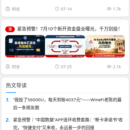
村长
07-14
1.7k
紧急预警！7月10个新开资金盘全曝光，千万别投！
顶
村长
07-25
2.1k
热文导读
1.
“我投了56000U，每天到账4037元”——WineFi老陈的最
后一条朋友圈
2.
紧急预警｜“中国数据”APP连环收费套路：“断卡承诺书”收
完，“快捷支付”又来收，永远差一步的回报