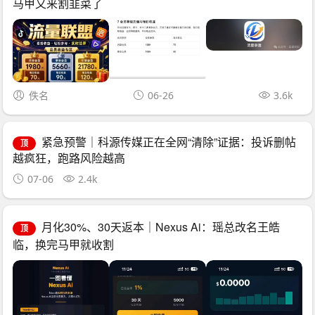
马甲又来割韭菜了
佚名
06-26
3.6k
紧急预警｜科源传媒正在全网“清除”证据：投诉删帖
顶
越疯狂，跑路风险越高
07-06
2.4k
月化30%、30天返本｜Nexus Ai：瑶总改名王皓
顶
临，换完马甲就收割