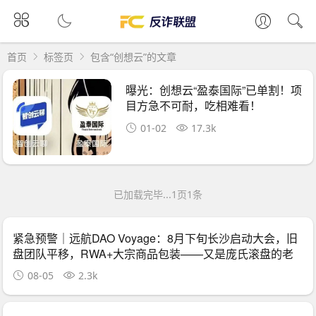
首页
标签页
包含“创想云”的文章
曝光：创想云“盈泰国际”已单割！项
目方急不可耐，吃相难看！
01-02
17.3k
已加载完毕...1页1条
紧急预警｜远航DAO Voyage：8月下旬长沙启动大会，旧
盘团队平移，RWA+大宗商品包装——又是庞氏滚盘的老
剧本
08-05
2.3k