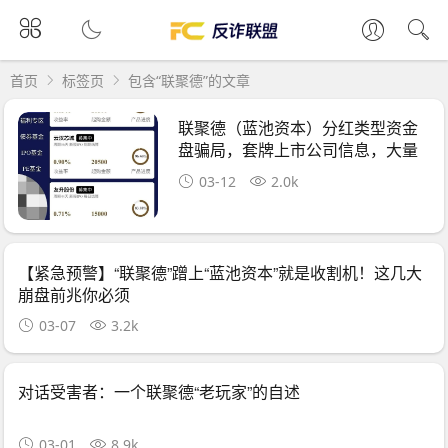
首页
标签页
包含“联聚德”的文章
联聚德（蓝池资本）分红类型资金
盘骗局，套牌上市公司信息，大量
单割投资会
03-12
2.0k
【紧急预警】“联聚德”蹭上“蓝池资本”就是收割机！这几大
崩盘前兆你必须
03-07
3.2k
对话受害者：一个联聚德“老玩家”的自述
03-01
8.9k