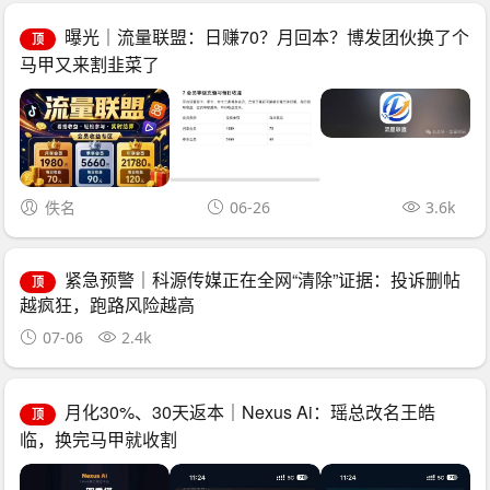
曝光｜流量联盟：日赚70？月回本？博发团伙换了个
顶
马甲又来割韭菜了
佚名
06-26
3.6k
紧急预警｜科源传媒正在全网“清除”证据：投诉删帖
顶
越疯狂，跑路风险越高
07-06
2.4k
月化30%、30天返本｜Nexus Ai：瑶总改名王皓
顶
临，换完马甲就收割