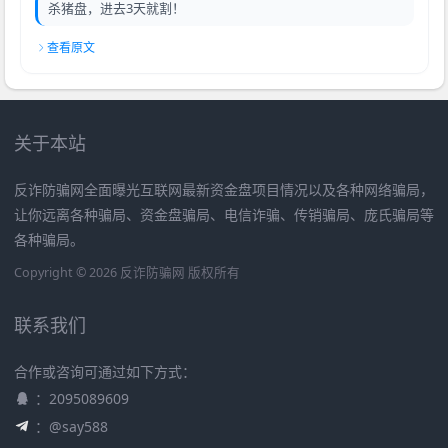
杀猪盘，进去3天就割！
查看原文
关于本站
反诈防骗网全面曝光互联网最新资金盘项目情况以及各种网络骗局，
让你远离各种骗局、资金盘骗局、电信诈骗、传销骗局、庞氏骗局等
各种骗局。
Copyright © 2026 反诈防骗网 版权所有
联系我们
合作或咨询可通过如下方式：
：2095089609
：@say588