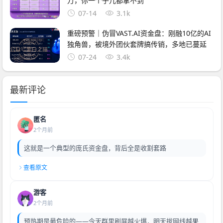
万，你一个子儿都拿不到
07-14
3.1k
重磅预警｜伪冒VAST.AI资金盘：刚融10亿的AI
独角兽，被境外团伙套牌搞传销，多地已蔓延
07-24
3.4k
最新评论
匿名
2个月前
这就是一个典型的庞氏资金盘，背后全是收割套路
查看原文
游客
2个月前
预热期是最危险的——今天群里刷屏越火爆，明天拔网线越果