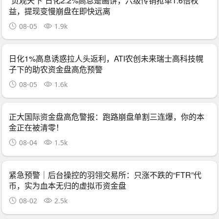
“贞观天下”日化2.2%高息是画饼，六级传销抢单1.6倍权
益，提现变慢崩盘在即快远离
08-05
1.9k
日化1%高息诱惑拉人头返利，ATI农创未来瑞士高科技幌
子下的助农资金盘高危预警
08-05
1.6k
正大国际资金盘高危警报：跑路崩盘单割三连爆，你的本
金正在被清零！
08-04
1.5k
紧急预警｜后台操控的羽翎交易所：只涨不跌的“FTR”代
币，实为血本无归的虚拟币资金盘
08-02
2.5k