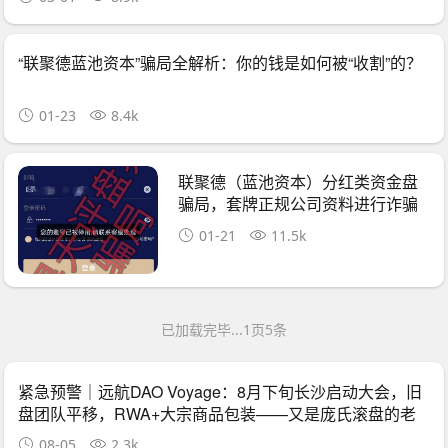
“联聚德蓝池资本”骗局全解析：你的钱是如何被“收割”的？
01-23
8.4k
联聚德（蓝池资本）分红类资金盘
骗局，套牌正规公司资料进行诈骗
活动，大量
01-21
11.5k
已加载完毕...1页5条
紧急预警｜远航DAO Voyage：8月下旬长沙启动大会，旧
盘团队平移，RWA+大宗商品包装——又是庞氏滚盘的老
剧本
08-05
2.3k