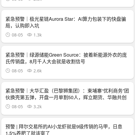
紧急预警｜极光星链Aurora Star：AI算力包装下的快盘骗
局，认购即入坑
08-05
1.3k
紧急预警｜绿源储能Green Source：披着新能源外衣的庞
氏传销盘，8月千人大会就是收割信号
08-05
2.6k
紧急预警｜大华汇盈（巴黎狮集团）：柬埔寨“优利商务”团
伙换壳第五弹，开盘一月单割50人，辉立期货、华融共创
怎么崩的它就怎么崩
08-05
3.2k
预警 | 拜尔交易所的AI小龙虾就是9级传销的马甲，日息
1.5%养肥了就该宰了