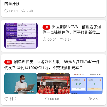
的血汗钱
08-01
2.4k
辉立期货NOVA｜前盘崩了退
顶
你一点钱稳住你，再平移到新盘二
次收割——诈骗团伙的“平移换壳流
06-04
3.3k
水线”已跑了三次
刷单盘换皮｜香港盛达互联：88元入驻TikTok“一件
顶
代发”？垫付从100涨到1万，不交钱就扣光本金
村长
06-08
2.5k