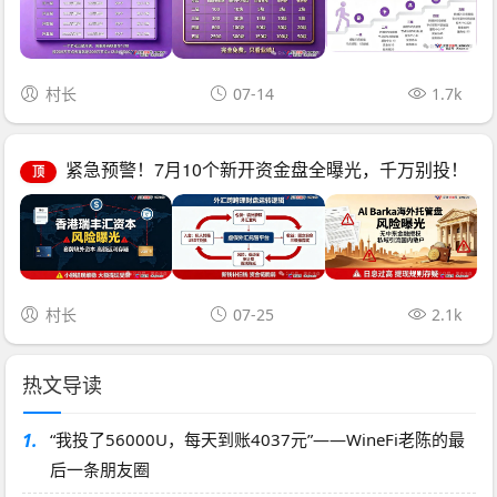
村长
07-14
1.7k
紧急预警！7月10个新开资金盘全曝光，千万别投！
顶
村长
07-25
2.1k
热文导读
1.
“我投了56000U，每天到账4037元”——WineFi老陈的最
后一条朋友圈