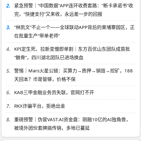
2.
紧急预警｜“中国数据”APP连环收费套路：“断卡承诺书”收
完，“快捷支付”又来收，永远差一步的回报
3.
“林凯文”不止一个——全球联动APP背后的柬埔寨园区，正
在批量生产“带单老师”
4.
KPI定生死、拉新变慢即单割｜东方百优山东团队成首批
“骸骨”，四川湖北团队已进场换血
5.
警惕｜Mars火星公链：买算力→质押→销毁→挖矿，188
天回本？币是管够，价格不保
6.
KAB三甲金融业务员失联，官网打不开
7.
RKX诈骗平台，拒绝出金
8.
重磅预警｜伪冒VAST.AI资金盘：刚融10亿的AI独角兽，
被境外团伙套牌搞传销，多地已蔓延