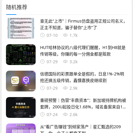
随机推荐
查无此“上市”｜Firmus仿盘盗用正规公司名义，
正主不知道，骗子替你“上市”了
07-10
1.7k
HUT哈林协议的八级代理们醒醒，H1到H8就是
传销等级，你赚的每一分佣金都是赃款
07-29
3.2k
信德国际的彩票跟单全是假的，日息1%-2%明
抢还搞五级传销，鑫慷嘉换皮继续割
07-29
2.9k
重磅预警｜伪冒“丰鼎资本”：新加坡持牌机构被
套牌，200U起投日化1.68%，域名备案来自1万
元空壳公司
07-24
2.6k
从“看广告赚钱”到倾家荡产｜星汇甄选的209