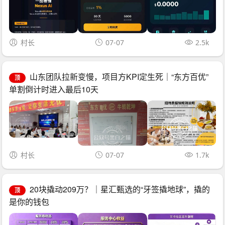
村长
07-07
2.5k
山东团队拉新变慢，项目方KPI定生死｜“东方百优”
顶
单割倒计时进入最后10天
村长
07-07
1.7k
20块撬动209万？｜星汇甄选的“牙签撬地球”，撬的
顶
是你的钱包