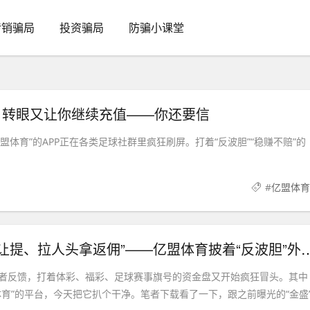
传销骗局
投资骗局
防骗小课堂
万，转眼又让你继续充值——你还要信
盟体育”的APP正在各类足球社群里疯狂刷屏。打着“反波胆”“稳赚不赔”的
#
亿盟体育
“流水20倍才让提、拉人头拿返佣”——亿盟体育
者反馈，打着体彩、福彩、足球赛事旗号的资金盘又开始疯狂冒头。其中
体育”的平台，今天把它扒个干净。笔者下载看了一下，跟之前曝光的“金盛