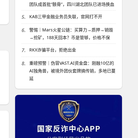
团队成首批“骸骨”，四川湖北团队已进场换血
5.
KAB三甲金融业务员失联，官网打不开
6.
警惕｜Mars火星公链：买算力→质押→销毁
→挖矿，188天回本？币是管够，价格不保
7.
RKX诈骗平台，拒绝出金
8.
重磅预警｜伪冒VAST.AI资金盘：刚融10亿的
AI独角兽，被境外团伙套牌搞传销，多地已蔓
延
，