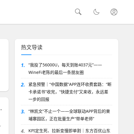
热文导读
1.
“我投了56000U，每天到账4037元”——
WineFi老陈的最后一条朋友圈
2.
紧急预警｜“中国数据”APP连环收费套路：“断
卡承诺书”收完，“快捷支付”又来收，永远差
一步的回报
披着“反波胆”外衣的非法黑
3.
“林凯文”不止一个——全球联动APP背后的柬
埔寨园区，正在批量生产“带单老师”
”
4.
KPI定生死、拉新变慢即单割｜东方百优山东