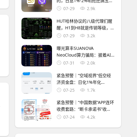
的，日息1%-2%明抢还搞五级
传销，鑫慷嘉换皮继续割
07-29
2.9k
HUT哈林协议的八级代理们醒
醒，H1到H8就是传销等级，你
赚的每一分佣金都是赃款
07-29
3.2k
曝光算丰SUANOVA
NeoCloud算力骗局：披着AI
算力外衣的庞氏资金盘骗局
07-31
2.0k
紧急预警｜“空域视界”低空经
济资金盘：日化1%年化
365%，会员6000人涉案过
07-25
1.7k
亿，已开始单割封号——智航
智引怎么崩的，它就怎么崩
紧急预警｜“中国数据”APP连环
已
收费套路：“断卡承诺书”收
完，“快捷支付”又来收，永远
07-24
4.2k
差一步的回报