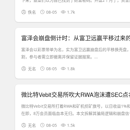
下来，韭菜们以为自己找到了财富密码。开盘2个月了，资金盘活
佚名
08-05
1.7k
富泽会崩盘倒计时：从富卫远赢平移过来
富泽会以彩票带单为名，实为富卫远赢崩盘后的平移换壳盘
割，参与者需立即撤离并保留证据报案。...
无名
08-05
1.8k
微比特Vebit交易所吹大RWA泡沫遭SE
微比特Vebit交易所打着RWA和矿机挖矿旗号，以日收益1
在即，8万会员面临血本无归。本文拆解其骗局逻辑和崩盘信号。
无名
08-05
1.5k