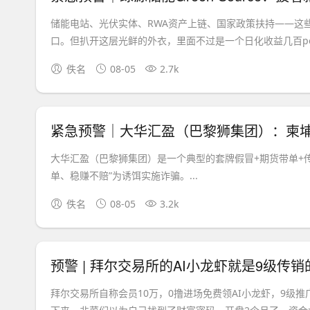
储能电站、光伏实体、RWA资产上链、国家政策扶持——这
口。但扒开这层光鲜的外衣，里面不过是一个日化收益几百perc
佚名
08-05
2.7k
大华汇盈（巴黎狮集团）是一个典型的套牌假冒+期货带单+传
单、稳赚不赔”为诱饵实施诈骗。...
佚名
08-05
3.2k
预警 | 拜尔交易所的AI小龙虾就是9级传
拜尔交易所自称会员10万，0撸进场免费领AI小龙虾，9级推