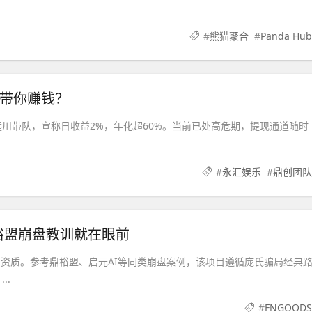
#
熊猫聚合
#
Panda Hub
么带你赚钱？
川带队，宣称日收益2%，年化超60%。当前已处高危期，提现通道随时
#
永汇娱乐
#
鼎创团队
裕盟崩盘教训就在眼前
管资质。参考鼎裕盟、启元AI等同类崩盘案例，该项目遵循庞氏骗局经典
..
#
FNGOODS