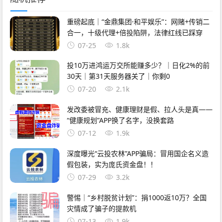
重磅起底｜“金鼎集团·和平娱乐”：网赌+传销二
合一，十级代理+倍投陷阱，法律红线已踩穿
07-25
1.8k
投10万进鸿运万交所能赚多少？｜日化2%的前
30天｜第31天服务器关了｜你剩0
07-20
2.1k
发改委被冒充、健康理财是假、拉人头是真——
“健康规划”APP换了名字，没换套路
07-12
1.9k
深度曝光“云投农林”APP骗局：冒用国企名义造
假包装，实为庞氏资金盘！！
07-29
3.2k
警惕｜“乡村脱贫计划”：捐1000返10万？全国
灾情成了骗子的提款机
07-13
1.9k