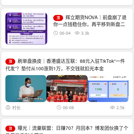
辉立期货NOVA｜前盘崩了退
顶
你一点钱稳住你，再平移到新盘二
次收割——诈骗团伙的“平移换壳流
06-04
3.3k
水线”已跑了三次
刷单盘换皮｜香港盛达互联：88元入驻TikTok“一件
顶
代发”？垫付从100涨到1万，不交钱就扣光本金
村长
06-08
2.5k
曝光｜流量联盟：日赚70？月回本？博发团伙换了个
顶