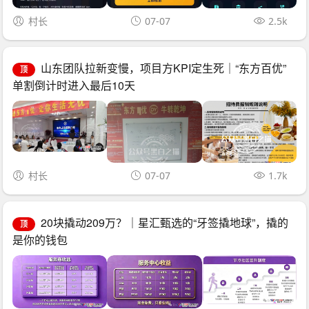
村长
07-07
2.5k
山东团队拉新变慢，项目方KPI定生死｜“东方百优”
顶
单割倒计时进入最后10天
村长
07-07
1.7k
20块撬动209万？｜星汇甄选的“牙签撬地球”，撬的
顶
是你的钱包