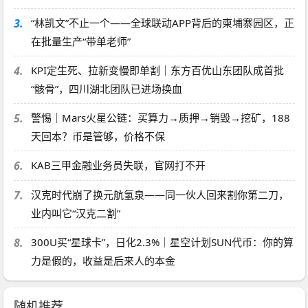
3.
“林凯文”不止一个——全球联动APP背后的柬埔寨园区，正
在批量生产“带单老师”
4.
KPI定生死、拉新变慢即单割｜东方百优山东团队成首批
“骸骨”，四川湖北团队已进场换血
5.
警惕｜Mars火星公链：买算力→质押→销毁→挖矿，188
天回本？币是管够，价格不保
6.
KAB三甲金融业务员失联，官网打不开
7.
汉克时代崩了换元航氢泉——同一伙人回来割你第二刀，
业内叫它“汉克二割”
8.
300U买“星球卡”，日化2.3%｜星空计划SUN代币：你的算
力是假的，收益是后来人的本金
随机推荐