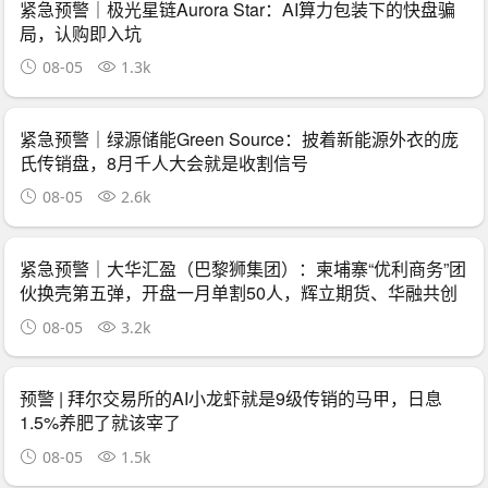
紧急预警｜极光星链Aurora Star：AI算力包装下的快盘骗
局，认购即入坑
08-05
1.3k
紧急预警｜绿源储能Green Source：披着新能源外衣的庞
氏传销盘，8月千人大会就是收割信号
08-05
2.6k
紧急预警｜大华汇盈（巴黎狮集团）：柬埔寨“优利商务”团
伙换壳第五弹，开盘一月单割50人，辉立期货、华融共创
怎么崩的它就怎么崩
08-05
3.2k
预警 | 拜尔交易所的AI小龙虾就是9级传销的马甲，日息
1.5%养肥了就该宰了
08-05
1.5k