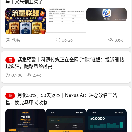
马甲又来割韭菜了
佚名
06-26
3.6k
紧急预警｜科源传媒正在全网“清除”证据：投诉删帖
顶
越疯狂，跑路风险越高
07-06
2.4k
月化30%、30天返本｜Nexus Ai：瑶总改名王皓
顶
临，换完马甲就收割