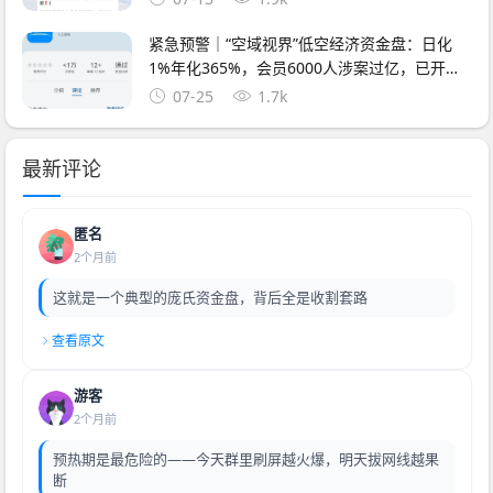
紧急预警｜“空域视界”低空经济资金盘：日化
1%年化365%，会员6000人涉案过亿，已开始
单割封号——智航智引怎么崩的，它就怎么崩
07-25
1.7k
最新评论
匿名
2个月前
这就是一个典型的庞氏资金盘，背后全是收割套路
查看原文
游客
2个月前
预热期是最危险的——今天群里刷屏越火爆，明天拔网线越果
断