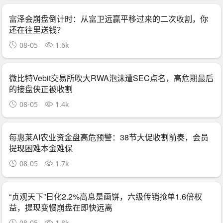
富泽会崩盘倒计时：从富卫远赢平移过来的二次收割，你
还在往里送钱？
08-05
1.6k
微比特Vebit交易所吹大RWA泡沫遭SEC点名，高危期最后
的接盘侠正被收割
08-05
1.4k
每惠莱AI农业资金盘高危预警：38节大促收割前奏，会员
提现困难本金难保
08-05
1.7k
“贞观天下”日化2.2%高息是画饼，六级传销抢单1.6倍权
益，提现变慢崩盘在即快远离
08-05
1.8k