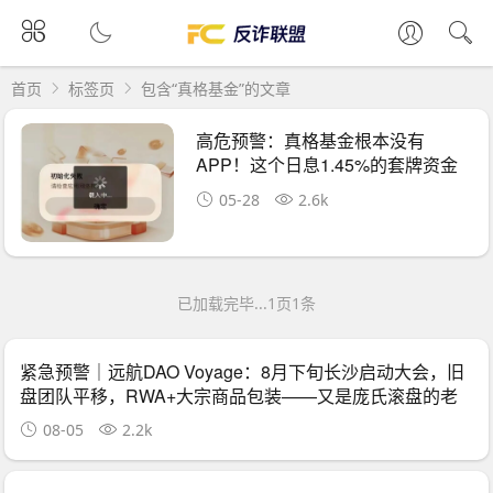
首页
标签页
包含“真格基金”的文章
高危预警：真格基金根本没有
APP！这个日息1.45%的套牌资金
盘正在疯狂收割，崩
05-28
2.6k
已加载完毕...1页1条
紧急预警｜远航DAO Voyage：8月下旬长沙启动大会，旧
盘团队平移，RWA+大宗商品包装——又是庞氏滚盘的老
剧本
08-05
2.2k