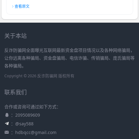
查看原文
关于本站
反诈防骗网全面曝光互联网最新资金盘项目情况以及各种网络骗局，
让你远离各种骗局、资金盘骗局、电信诈骗、传销骗局、庞氏骗局等
各种骗局。
Copyright © 2026 反诈防骗网 版权所有
联系我们
合作或咨询可通过如下方式：
：2095089609
：@say588
：
hdbqcc@gmail.com