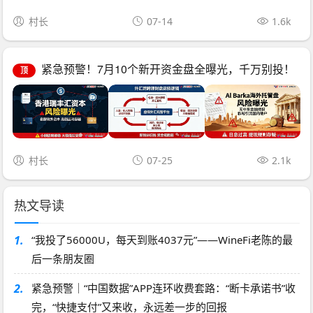
村长
07-14
1.6k
紧急预警！7月10个新开资金盘全曝光，千万别投！
顶
村长
07-25
2.1k
热文导读
1.
“我投了56000U，每天到账4037元”——WineFi老陈的最
后一条朋友圈
2.
紧急预警｜“中国数据”APP连环收费套路：“断卡承诺书”收
完，“快捷支付”又来收，永远差一步的回报