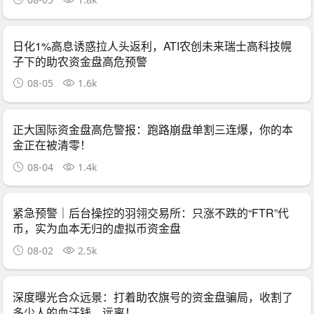
日化1%高息诱惑拉人头返利，ATI农创未来瑞士高科技幌
子下的助农资金盘高危预警
08-05
1.6k
正大国际资金盘高危警报：跑路崩盘单割三连爆，你的本
金正在被清零！
08-04
1.4k
紧急预警｜后台操控的羽翎交易所：只涨不跌的“FTR”代
币，实为血本无归的虚拟币资金盘
08-02
2.5k
深度曝光合众远景：打着助农旗号的资金盘骗局，收割了
多少人的血汗钱，远离！