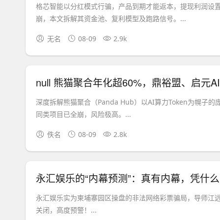
格芯智能以分红模式行骗，产品到期才能返本，提现利润设置
崩，本文拆解其资金池、复利模型及跑路信号。...
无名
08-09
2.9k
null 熊猫聚合年化超60%，鼎裕盟、启元A
深度拆解熊猫聚合（Panda Hub）以AI算力Token为
同类项目已全崩，风险极高。...
佚名
08-09
2.8k
永汇娱乐的“内幕预测”：真有内幕，凭什
永汇娱乐实为柬埔寨园区操盘的非法网络彩票骗局，导师江远
关闭，高度预警！...