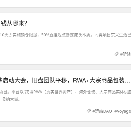
%，钱从哪来？
仅10天即实施锁仓限提，50%直推返点暴露庞氏本质。同类项目京采生活
#
昕途
紧急预警｜远航DAO Voyage：8月下旬长沙启动大会，旧盘团队平移，RWA+大宗商品包装——又是庞氏滚盘的老剧本
资金盘项目。平台以“跨境RWA（真实世界资产）、海外仓储、大宗商品实体供
吸纳大量...
#
远航DAO
#
Voyage