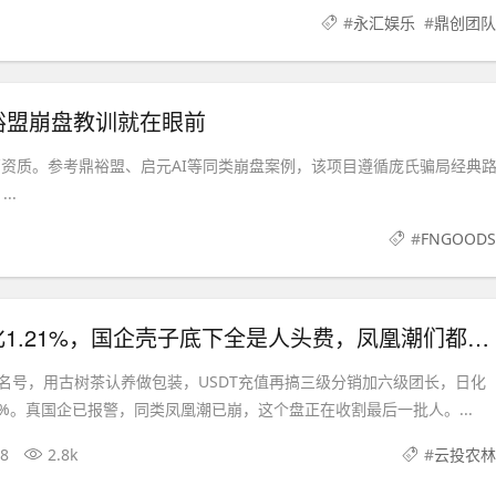
#
永汇娱乐
#
鼎创团队
裕盟崩盘教训就在眼前
管资质。参考鼎裕盟、启元AI等同类崩盘案例，该项目遵循庞氏骗局经典
..
#
FNGOODS
云投农林日化1.21%，国企壳子底下全是人头费，凤凰潮们都已经崩了
名号，用古树茶认养做包装，USDT充值再搞三级分销加六级团长，日化
36%。真国企已报警，同类凤凰潮已崩，这个盘正在收割最后一批人。...
08
2.8k
#
云投农林