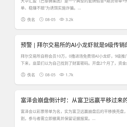
大华汇盈（巴黎狮集团）是一个典型的套牌假冒+期货带单+传
单、稳赚不赔”为诱饵实施诈骗。...
佚名
08-05
3.2k
预警 | 拜尔交易所的AI小龙虾就是9级传
拜尔交易所自称会员10万，0撸进场免费领AI小龙虾，9级推
下来，韭菜们以为自己找到了财富密码。开盘2个月了，资金盘活
佚名
08-05
1.7k
富泽会崩盘倒计时：从富卫远赢平移过来
富泽会以彩票带单为名，实为富卫远赢崩盘后的平移换壳盘
割，参与者需立即撤离并保留证据报案。...