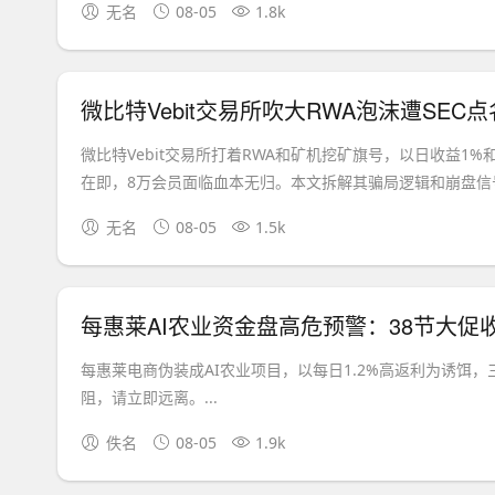
无名
08-05
1.8k
微比特Vebit交易所吹大RWA泡沫遭SE
微比特Vebit交易所打着RWA和矿机挖矿旗号，以日收益1
在即，8万会员面临血本无归。本文拆解其骗局逻辑和崩盘信号。
无名
08-05
1.5k
每惠莱AI农业资金盘高危预警：38节大
每惠莱电商伪装成AI农业项目，以每日1.2%高返利为诱饵
阻，请立即远离。...
佚名
08-05
1.9k