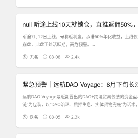
null 昕途上线10天就锁仓，直推返佣50
昕途7月12日上线，号称返利盘，承诺60%年化收益，上线
崩盘，此盘正处活跃期，高危预警。...
无名
08-08
2.4k
远航DAO Voyage是近期冒出的DAO+跨境贸易包装的
链”为包装，以“DAO治理、质押生息、实体货物兜底”为话术，
佚名
08-05
2.3k