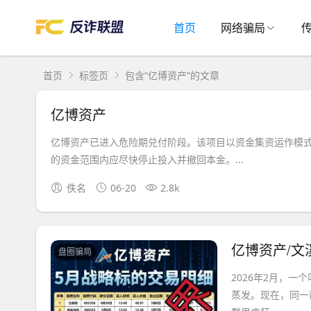
首页
网络骗局
首页
标签页
包含“亿博资产”的文章
亿博资产
亿博资产已进入危险期兑付阶段。该项目以资金集资运作模
的资金范围内应尽快停止投入并撤回本金。...
佚名
06-20
2.8k
盘圈骗局
2026年2月，一
蒸发。现在，同一