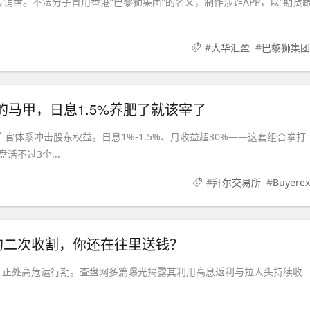
销盘。不法分子冒用香港“巴黎狮集团”的名义，制作涉诈APP，以“期货
#
大华汇盈
#
巴黎狮集团
销的马甲，日息1.5%养肥了就该宰了
广官体系冲击股东权益。日息1%-1.5%、月收益超30%——这套组合拳打
不过3个...
#
拜尔交易所
#
Buyerex
的二次收割，你还在往里送钱？
，正处高危运行期。查盘网多篇曝光揭露其利用高息返利与拉人头持续收