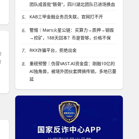
团队成首批“骸骨”，四川湖北团队已进场换血
5.
KAB三甲金融业务员失联，官网打不开
6.
警惕｜Mars火星公链：买算力→质押→销毁
→挖矿，188天回本？币是管够，价格不保
7.
RKX诈骗平台，拒绝出金
带
搜
8.
重磅预警｜伪冒VAST.AI资金盘：刚融10亿的
AI独角兽，被境外团伙套牌搞传销，多地已蔓
延