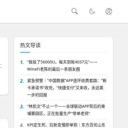
热文导读
1.
“我投了56000U，每天到账4037元”——
工
WineFi老陈的最后一条朋友圈
2.
紧急预警｜“中国数据”APP连环收费套路：“断
卡承诺书”收完，“快捷支付”又来收，永远差
一步的回报
3.
“林凯文”不止一个——全球联动APP背后的柬
埔寨园区，正在批量生产“带单老师”
4.
KPI定生死、拉新变慢即单割｜东方百优山东