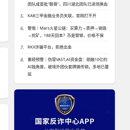
团队成首批“骸骨”，四川湖北团队已进场换血
，
5.
KAB三甲金融业务员失联，官网打不开
6.
警惕｜Mars火星公链：买算力→质押→销毁
→挖矿，188天回本？币是管够，价格不保
7.
RKX诈骗平台，拒绝出金
8.
重磅预警｜伪冒VAST.AI资金盘：刚融10亿的
AI独角兽，被境外团伙套牌搞传销，多地已蔓
将
延