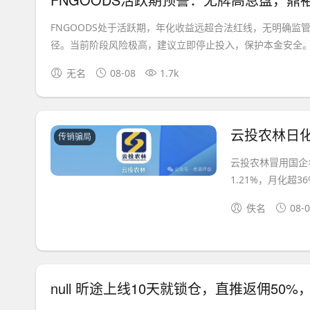
FNGOODS处于活跃期，年化收益远超合法红线，无明确监
径。当前阶段风险极高，建议立即停止投入，保护本金安全。.
无名
08-08
1.7k
传销骗局
云投农林冒用国企
1.21%，月化超
佚名
08-
null 昕途上线10天就锁仓，直推返佣50