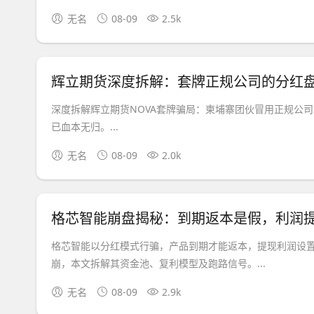
无名
08-09
2.5k
辉立期货深度拆解：套牌正规公司的分红
深度拆解辉立期货NOVA套牌骗局：柬埔寨团伙冒用正规公
已血本无归。...
无名
08-09
2.0k
格芯智能崩盘揭秘：到期返本是假，利润
格芯智能以分红模式行骗，产品到期才能返本，提现利润设置
崩，本文拆解其资金池、复利模型及跑路信号。...
无名
08-09
2.9k