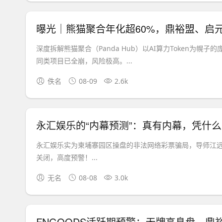
曝光｜熊猫聚合年化超60%，鼎裕盟、启元
深度拆解熊猫聚合（Panda Hub）以AI算力Token为
同类项目已全崩，风险极高。...
佚名
08-09
2.6k
永汇娱乐的“内幕预测”：真有内幕，凭什
永汇娱乐实为柬埔寨园区操盘的非法网络彩票骗局，导师江远
关闭，高度预警！...
无名
08-08
3.0k
FNGOODS活跃期预警：无牌高息盘，鼎