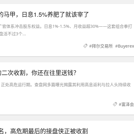
销的马甲，日息1.5%养肥了就该宰了
广官体系冲击股东权益。日息1%-1.5%、月收益超30%——这套组合拳打
不过3个...
#
拜尔交易所
#
Buyerex
的二次收割，你还在往里送钱？
，正处高危运行期。查盘网多篇曝光揭露其利用高息返利与拉人头持续收
#
富泽会
C点名，高危期最后的接盘侠正被收割