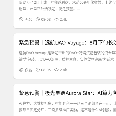
昕途7月12日上线，号称返利盘，承诺60%年化收益，上线
崩盘，此盘正处活跃期，高危预警。...
无名
08-08
2.4k
远航DAO Voyage是近期冒出的DAO+跨境贸易包装的
链”为包装，以“DAO治理、质押生息、实体货物兜底”为话术，
佚名
08-05
2.4k
紧急预警｜极光星链Aurora Star：A
AI算力、大数据机房、智能套利——这三个词组合在一起，
搞每日固定分红，三设多级推广奖励。这不是什么AI创投，而是