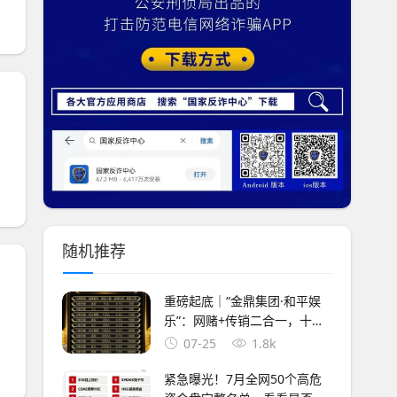
随机推荐
重磅起底｜“金鼎集团·和平娱
乐”：网赌+传销二合一，十级
代理+倍投陷阱，法律红线已踩
07-25
1.8k
穿
紧急曝光！7月全网50个高危