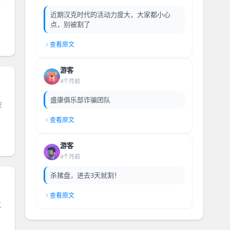
已
近期汉克时代的活动力度大，大家都小心
点，别被割了
查看原文
游客
4个月前
盛康俱乐部诈骗团队
应
查看原文
游客
4个月前
杀猪盘，进去3天就割！
查看原文
二