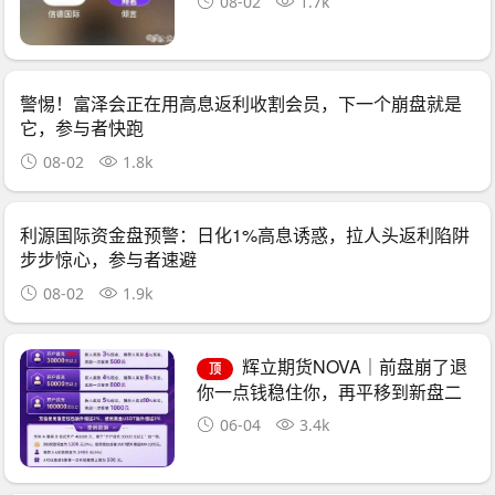
08-02
1.7k
警惕！富泽会正在用高息返利收割会员，下一个崩盘就是
它，参与者快跑
08-02
1.8k
利源国际资金盘预警：日化1%高息诱惑，拉人头返利陷阱
步步惊心，参与者速避
08-02
1.9k
辉立期货NOVA｜前盘崩了退
顶
你一点钱稳住你，再平移到新盘二
次收割——诈骗团伙的“平移换壳流
06-04
3.4k
水线”已跑了三次