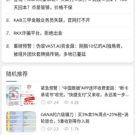
天回本？币是管够，价格不保
6.
KAB三甲金融业务员失联，官网打不开
7.
RKX诈骗平台，拒绝出金
8.
重磅预警｜伪冒VAST.AI资金盘：刚融10亿的AI独角兽，
被境外团伙套牌搞传销，多地已蔓延
随机推荐
紧急预警｜“中国数据”APP连环收费套路：“断卡
承诺书”收完，“快捷支付”又来收，永远差一步
的回报
07-24
4.2k
GANA的六级镰刀｜买3%卖5%滑点+25%税+涡
轮锁仓，5重收割等你入局
07-23
1.7k