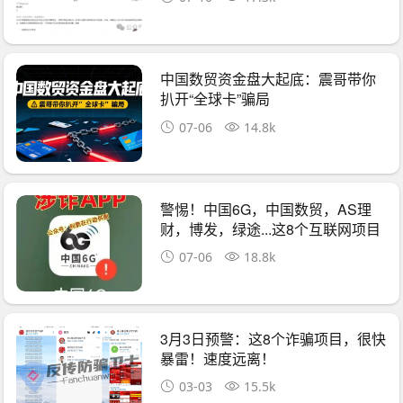
中国数贸资金盘大起底：震哥带你
扒开“全球卡”骗局
07-06
14.8k
警惕！中国6G，中国数贸，AS理
财，博发，绿途...这8个互联网项目
都是骗局！有
07-06
18.8k
3月3日预警：这8个诈骗项目，很快
暴雷！速度远离！
03-03
15.5k