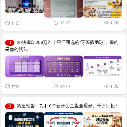
村长
07-07
1.7k
20块撬动209万？｜星汇甄选的“牙签撬地球”，撬的
顶
是你的钱包
村长
07-14
1.7k
紧急预警！7月10个新开资金盘全曝光，千万别投！
顶