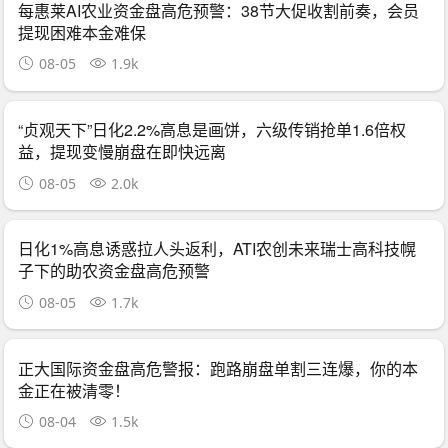
每惠莱AI农业资金盘高危预警：38节大促收割前奏，会员
提现困难本金难保
08-05
1.9k
“贞观天下”日化2.2%高息是画饼，六级传销抢单1.6倍权
益，提现变慢崩盘在即快远离
08-05
2.0k
日化1%高息诱惑拉人头返利，ATI农创未来瑞士高科技幌
子下的助农资金盘高危预警
08-05
1.7k
正大国际资金盘高危警报：跑路崩盘单割三连爆，你的本
金正在被清零！
08-04
1.5k