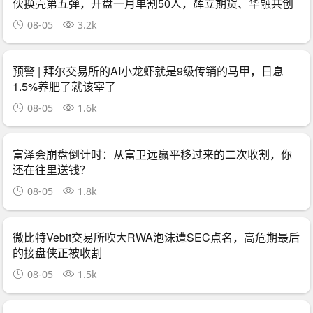
伙换壳第五弹，开盘一月单割50人，辉立期货、华融共创
怎么崩的它就怎么崩
08-05
3.2k
预警 | 拜尔交易所的AI小龙虾就是9级传销的马甲，日息
1.5%养肥了就该宰了
08-05
1.6k
富泽会崩盘倒计时：从富卫远赢平移过来的二次收割，你
还在往里送钱？
08-05
1.8k
微比特Vebit交易所吹大RWA泡沫遭SEC点名，高危期最后
的接盘侠正被收割
08-05
1.5k