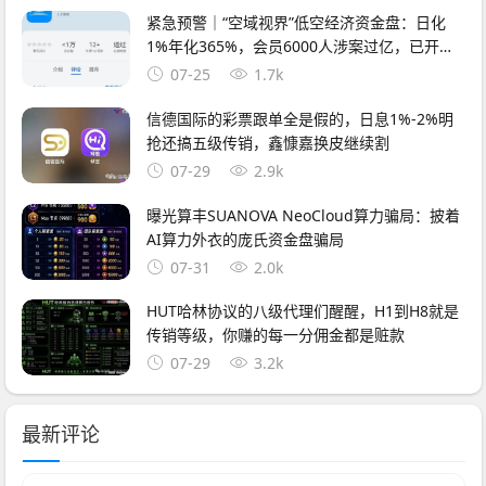
紧急预警｜“空域视界”低空经济资金盘：日化
1%年化365%，会员6000人涉案过亿，已开始
单割封号——智航智引怎么崩的，它就怎么崩
07-25
1.7k
信德国际的彩票跟单全是假的，日息1%-2%明
抢还搞五级传销，鑫慷嘉换皮继续割
07-29
2.9k
曝光算丰SUANOVA NeoCloud算力骗局：披着
AI算力外衣的庞氏资金盘骗局
07-31
2.0k
HUT哈林协议的八级代理们醒醒，H1到H8就是
传销等级，你赚的每一分佣金都是赃款
07-29
3.2k
最新评论