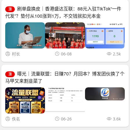
刷单盘换皮｜香港盛达互联：88元入驻TikTok“一件
顶
代发”？垫付从100涨到1万，不交钱就扣光本金
村长
06-08
2.5k
曝光｜流量联盟：日赚70？月回本？博发团伙换了个
顶
马甲又来割韭菜了
佚名
06-26
3.6k