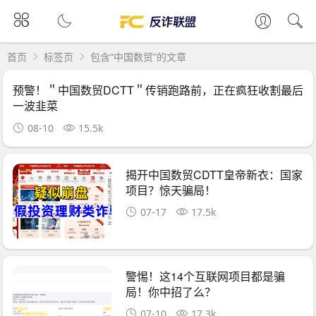
首页
标签页
包含“中国数贸”的文章
预警！＂中国数贸DCTT＂传销跑路前，正在疯狂收割最后
一波韭菜
08-10
15.5k
揭开中国数贸CDTT皇帝新衣：国家
项目？惊天骗局！
07-17
17.5k
警惕！这14个互联网项目都是骗
局！你中招了么？
07-10
17.3k