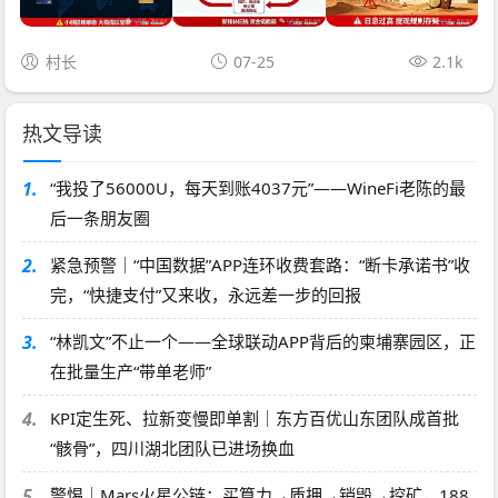
村长
07-25
2.1k
热文导读
1.
“我投了56000U，每天到账4037元”——WineFi老陈的最
后一条朋友圈
2.
紧急预警｜“中国数据”APP连环收费套路：“断卡承诺书”收
完，“快捷支付”又来收，永远差一步的回报
3.
“林凯文”不止一个——全球联动APP背后的柬埔寨园区，正
在批量生产“带单老师”
4.
KPI定生死、拉新变慢即单割｜东方百优山东团队成首批
“骸骨”，四川湖北团队已进场换血
5.
警惕｜Mars火星公链：买算力→质押→销毁→挖矿，188