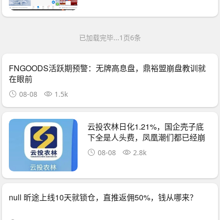
已加载完毕...1页6条
FNGOODS活跃期预警：无牌高息盘，鼎裕盟崩盘教训就
在眼前
08-08
1.5k
云投农林日化1.21%，国企壳子底
下全是人头费，凤凰潮们都已经崩
了
08-08
2.8k
null 昕途上线10天就锁仓，直推返佣50%，钱从哪来？