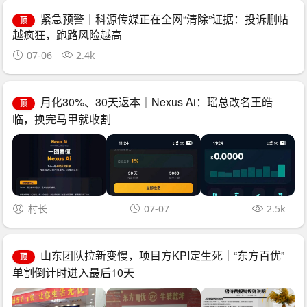
紧急预警｜科源传媒正在全网“清除”证据：投诉删帖
顶
越疯狂，跑路风险越高
07-06
2.4k
月化30%、30天返本｜Nexus Ai：瑶总改名王皓
顶
临，换完马甲就收割
村长
07-07
2.5k
山东团队拉新变慢，项目方KPI定生死｜“东方百优”
顶
单割倒计时进入最后10天