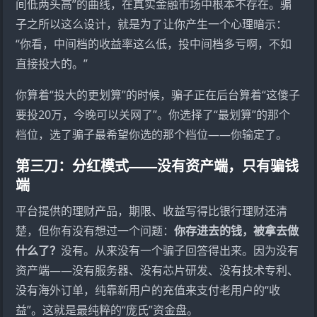
间低两头高”的曲线，在真实金融市场中根本不存在。骗
子之所以这么设计，就是为了让你产生一个心理暗示：
“你看，中间档的收益率这么低，投中间档多亏啊，不如
直接投大的。”
你算着“投大的更划算”的时候，骗子正在后台算着“这傻子
要投20万，今晚可以关网了”。你选择了“最划算”的那个
档位，选了骗子最希望你选的那个档位——你输定了。
第三刀：分红模式——没有资产端，只有骗钱
端
平台提供的理财产品，期限、收益写得比银行理财还清
楚，但你有没有想过一个问题：
你存进去的钱，被拿去做
什么了？
没有。从来没有一个骗子回答得出来。因为没有
资产端——没有服务器、没有芯片研发、没有技术专利、
没有海外订单，纯靠新用户的充值来支付老用户的“收
益”。这就是最纯粹的“庞氏”资金盘。