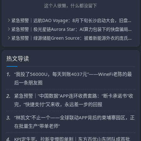
这个人很懒，什么都没留下
紧急预警｜远航DAO Voyage：8月下旬长沙启动大会，旧盘团队平移，RWA+大宗商品包装——又是庞氏滚盘的老剧本
紧急预警｜极光星链Aurora Star：AI算力包装下的快盘骗局，认购即入坑
紧急预警｜绿源储能Green Source：披着新能源外衣的庞氏传销盘，8月千人大会就是收割信号
热文导读
1.
“我投了56000U，每天到账4037元”——WineFi老陈的最
后一条朋友圈
2.
紧急预警｜“中国数据”APP连环收费套路：“断卡承诺书”收
完，“快捷支付”又来收，永远差一步的回报
3.
“林凯文”不止一个——全球联动APP背后的柬埔寨园区，正
在批量生产“带单老师”
4.
KPI定生死、拉新变慢即单割｜东方百优山东团队成首批