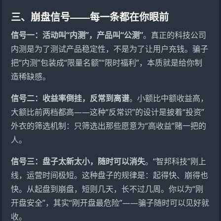
三、崩盘信号——每一条都在你眼前
信号一：活动叫“内测”，产品叫“公测”
。真正的科技公司
内测是为了测试产品稳定性，不是为了让用户充钱。骗子
把“内测”包装成“限量名额”“限时福利”，本质就是给你制
造稀缺感。
信号二：收益率倒挂，反常到离谱
。小额比中额收益高，
大额比前两档都高——这种“反常识”的设计是披着“投资”
外衣的筛选机制：只筛选出那些愿意为“高收益”赌一把的
人。
信号三：盘子太新太小，随时可以消失
。“智邦科技”刚上
线，运营时间极短。这种盘子的规律是：起得快、崩得也
快。从起盘到崩盘，短则几天，长不过几周。你以为“刚
开盘安全”，其实“刚开盘最危险”——骗子随时可以见好就
收。