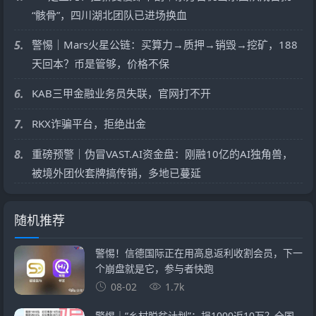
“骸骨”，四川湖北团队已进场换血
5.
警惕｜Mars火星公链：买算力→质押→销毁→挖矿，188
天回本？币是管够，价格不保
6.
KAB三甲金融业务员失联，官网打不开
7.
RKX诈骗平台，拒绝出金
8.
重磅预警｜伪冒VAST.AI资金盘：刚融10亿的AI独角兽，
被境外团伙套牌搞传销，多地已蔓延
随机推荐
警惕！信德国际正在用高息返利收割会员，下一
个崩盘就是它，参与者快跑
08-02
1.7k
警惕｜“乡村脱贫计划”：捐1000返10万？全国