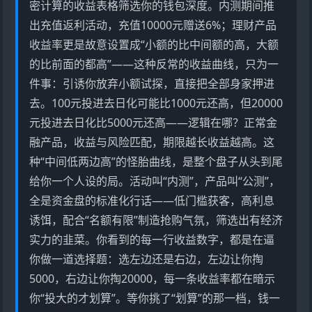
密计算的收益表格筛选你的钱包深度。内测期间推
出充值返利活动，充值10000元赠送6%；理财产品
收益率更是故意设置成“小额的比中间额的高，大额
的比前面的都高”——这种反常的收益曲线，只为一
件事：引诱你放弃小额试探，直接把全部身家押进
去。100元投进去日化可能比1000元还高，但20000
元投进去日化比5000元还高——逻辑在哪？正常金
融产品，收益与风险匹配，期限越长收益越高。这
种“中间低两边高”的怪胎曲线，是整个盘子从头到尾
给你一个人设的局。活动叫“内测”，产品叫“公测”，
全是资金盘的标准化行话——低门槛获客，高利息
诱饵，配合“名额有限”制造抢购气氛，筛选出有经济
实力的韭菜。你看到的每一行收益数字，都是在逼
你做一道选择题：选左边还是右边，左边让你掏
5000，右边让你掏20000，每一条收益率都在暗示
你“投大的才划算”。等你挑了“划算”的那一档，钱一