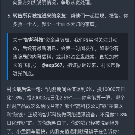
向警方如实说明情况，争取从宽处理。
转告所有被拉进来的亲友
：帮他们一起提现、报警。你
多救一个人，就少一个血本无归的家庭。
关于“
智邦科技
”资金盘骗局，我们将实时关注其动
态，后续有最新消息，会第一时间发布。如果你有
该骗局的内幕猛料，或其他资金盘线索，直接加村
长的飞机号：
@exp567
，把证据砸过来，村长帮你
曝光到底。
村长最后说一句：
“内测期间充值返利6%，投10000元日
化1.8%，投20000元日化2.5%”——你拿笔算一算，哪个
理财产品敢这么给收益率？哪个“高科技公司”靠“充值返
利”赚钱？正规的智邦科技做网络通讯设备，不是做“1.8%
日化理财”的。等你想明白了，你的钱已经被洗到境外
了。小盘翻车最快，内测充值返利就是骗子在告诉你：