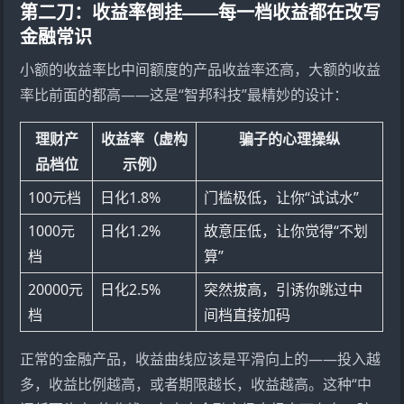
第二刀：收益率倒挂——每一档收益都在改写
金融常识
小额的收益率比中间额度的产品收益率还高，大额的收益
率比前面的都高——这是“智邦科技”最精妙的设计：
理财产
收益率（虚构
骗子的心理操纵
品档位
示例）
100元档
日化1.8%
门槛极低，让你“试试水”
1000元
日化1.2%
故意压低，让你觉得“不划
档
算”
20000元
日化2.5%
突然拔高，引诱你跳过中
档
间档直接加码
正常的金融产品，收益曲线应该是平滑向上的——投入越
多，收益比例越高，或者期限越长，收益越高。这种“中