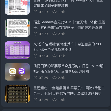
灾情成了骗子的提款机
07-13
1.9k
瑞士Gamaya查无此“ATI”｜“空天地一体化”是幌
子，农创未来“助农”是幌子，你的钱才是真的
07-23
2.9k
从“看广告赚钱”到倾家荡产｜星汇甄选的209
万，你一个子儿都拿不到
07-14
3.1k
信德国际的彩票跟单全是假的，日息1%-2%明
抢还搞五级传销，鑫慷嘉换皮继续割
07-29
2.9k
重磅起底｜“金鼎集团·和平娱乐”：网赌+传销二
合一，十级代理+倍投陷阱，法律红线已踩穿
07-25
1.8k