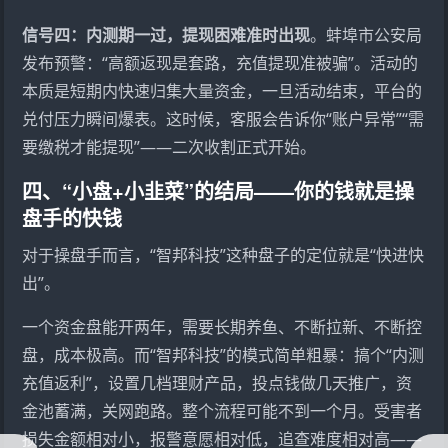
信号四：内测期一过，提现困难准时出现
。蚌埠市公安局
发布预警：“高额返现是套路，充值提现准被骗”。活动的
本质是短期内快速归集大量资金，一旦活动结束，平台的
兑付压力瞬间爆表。这时候，客服会告诉你“账户异常”“需
要缴税才能提现”——二次收割正式开始。
四、“小盘+小韭菜”的结局——你的钱就是操
盘手的快钱
对于操盘手而言，“智邦科技”这种盘子的定位就是“快进快
出”。
一个资金盘能开两年，需要长期养鱼、不断拉新、不断控
盘，成本极高。而“智邦科技”的模式简单粗暴：搞个“内测
充值返利”，设置几档理财产品，投点钱做几天推广，资
金池蓄满，关网跑路。整个流程可能不到一个月。受害者
损失金额相对小，报警意愿相对低，追查难度相对高——