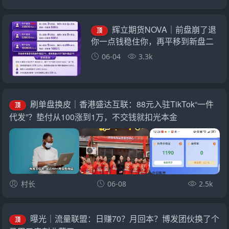
辉立期货NOVA｜前盘崩了退
顶
你一点钱稳住你，再平移到新盘二
次收割——诈骗团伙的“平移换壳流
06-04
3.3k
水线”已跑了三次
刷单盘换皮｜香港盛达互联：88元入驻TikTok“一件
顶
代发”？垫付从100涨到1万，不交钱就扣光本金
村长
06-08
2.5k
曝光｜流量联盟：日赚70？月回本？博发团伙换了个
顶