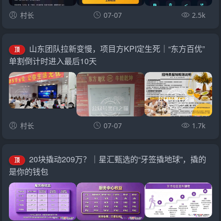
村长
07-07
2.5k
山东团队拉新变慢，项目方KPI定生死｜“东方百优”
顶
单割倒计时进入最后10天
村长
07-07
1.7k
20块撬动209万？｜星汇甄选的“牙签撬地球”，撬的
顶
是你的钱包