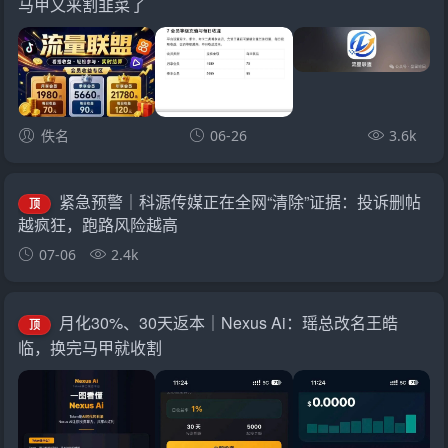
马甲又来割韭菜了
佚名
06-26
3.6k
紧急预警｜科源传媒正在全网“清除”证据：投诉删帖
顶
越疯狂，跑路风险越高
07-06
2.4k
月化30%、30天返本｜Nexus Ai：瑶总改名王皓
顶
临，换完马甲就收割