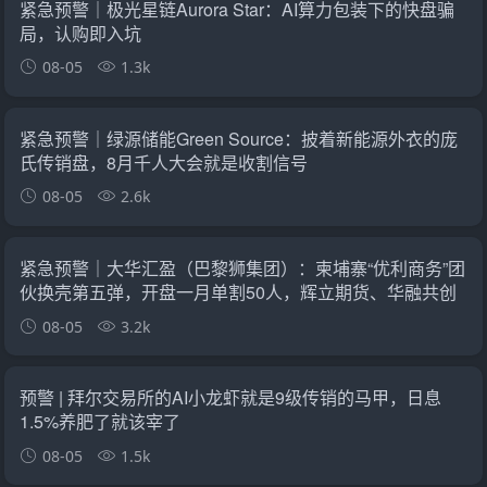
紧急预警｜极光星链Aurora Star：AI算力包装下的快盘骗
局，认购即入坑
08-05
1.3k
紧急预警｜绿源储能Green Source：披着新能源外衣的庞
氏传销盘，8月千人大会就是收割信号
08-05
2.6k
紧急预警｜大华汇盈（巴黎狮集团）：柬埔寨“优利商务”团
伙换壳第五弹，开盘一月单割50人，辉立期货、华融共创
怎么崩的它就怎么崩
08-05
3.2k
预警 | 拜尔交易所的AI小龙虾就是9级传销的马甲，日息
1.5%养肥了就该宰了
08-05
1.5k