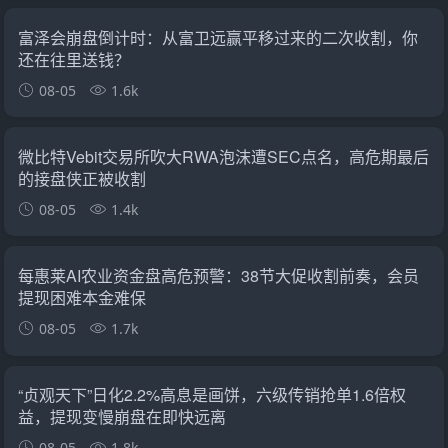
富泽会崩盘倒计时：从富卫远赢平移过来的二次收割，你
还在往里送钱？
08-05
1.6k
微比特Vebit交易所吹大RWA泡沫遭SEC点名，高危期最后
的接盘侠正被收割
08-05
1.4k
每惠莱AI农业资金盘高危预警：38节大促收割前奏，会员
提现困难本金难保
08-05
1.7k
“贞观天下”日化2.2%高息是画饼，六级传销抢单1.6倍权
益，提现变慢崩盘在即快远离
08-05
1.8k