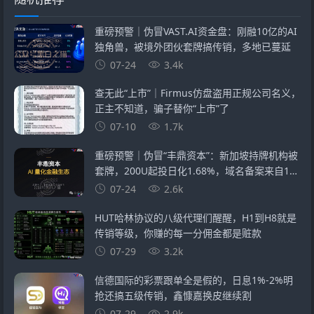
重磅预警｜伪冒VAST.AI资金盘：刚融10亿的AI
独角兽，被境外团伙套牌搞传销，多地已蔓延
07-24
3.4k
查无此“上市”｜Firmus仿盘盗用正规公司名义，
正主不知道，骗子替你“上市”了
07-10
1.7k
重磅预警｜伪冒“丰鼎资本”：新加坡持牌机构被
套牌，200U起投日化1.68%，域名备案来自1万
元空壳公司
07-24
2.6k
HUT哈林协议的八级代理们醒醒，H1到H8就是
传销等级，你赚的每一分佣金都是赃款
07-29
3.2k
信德国际的彩票跟单全是假的，日息1%-2%明
抢还搞五级传销，鑫慷嘉换皮继续割
07-29
2.9k