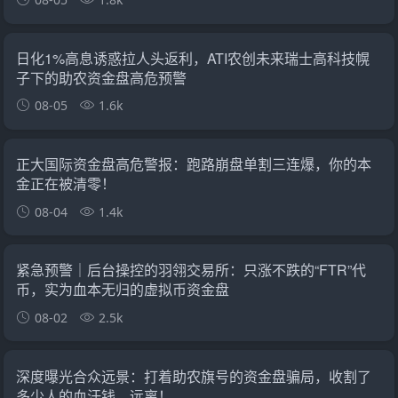
日化1%高息诱惑拉人头返利，ATI农创未来瑞士高科技幌
子下的助农资金盘高危预警
08-05
1.6k
正大国际资金盘高危警报：跑路崩盘单割三连爆，你的本
金正在被清零！
08-04
1.4k
紧急预警｜后台操控的羽翎交易所：只涨不跌的“FTR”代
币，实为血本无归的虚拟币资金盘
08-02
2.5k
深度曝光合众远景：打着助农旗号的资金盘骗局，收割了
多少人的血汗钱，远离！