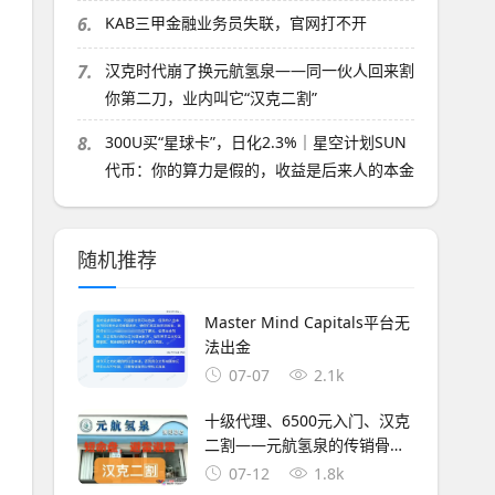
6.
KAB三甲金融业务员失联，官网打不开
7.
汉克时代崩了换元航氢泉——同一伙人回来割
你第二刀，业内叫它“汉克二割”
8.
300U买“星球卡”，日化2.3%｜星空计划SUN
代币：你的算力是假的，收益是后来人的本金
随机推荐
Master Mind Capitals平台无
法出金
07-07
2.1k
十级代理、6500元入门、汉克
二割——元航氢泉的传销骨
架，比你想象的更庞大
07-12
1.8k