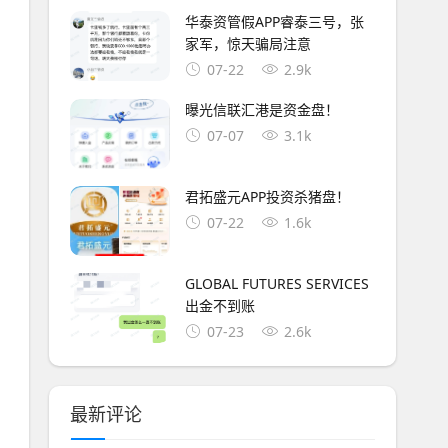
华泰资管假APP睿泰三号，张
家军，惊天骗局注意
07-22
2.9k
曝光信联汇港是资金盘！
07-07
3.1k
君拓盛元APP投资杀猪盘！
07-22
1.6k
GLOBAL FUTURES SERVICES
出金不到账
07-23
2.6k
最新评论