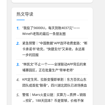
热文导读
1.
“我投了56000U，每天到账4037元”——
WineFi老陈的最后一条朋友圈
2.
紧急预警｜“中国数据”APP连环收费套路：“断
卡承诺书”收完，“快捷支付”又来收，永远差
一步的回报
3.
“林凯文”不止一个——全球联动APP背后的柬
埔寨园区，正在批量生产“带单老师”
4.
KPI定生死、拉新变慢即单割｜东方百优山东
团队成首批“骸骨”，四川湖北团队已进场换血
5.
警惕｜Mars火星公链：买算力→质押→销毁
→挖矿，188天回本？币是管够，价格不保