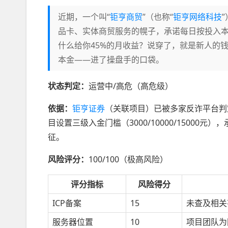
近期，一个叫“
钜亨商贸
”（也称“
钜亨网络科技
品卡、实体商贸服务的幌子，承诺每日按投入本金
什么给你45%的月收益？说穿了，就是新人的
本金——进了操盘手的口袋。
状态判定：
运营中/高危（高危级）
依据：
钜亨证券
（关联项目）已被多家反诈平台判
目设置三级入金门槛（3000/10000/15000元
征。
风险评分：
100/100（极高风险）
评分指标
风险得分
ICP备案
15
未查及相关
服务器位置
10
项目团队为