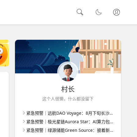
村长
这个人很懒，什么都没留下
紧急预警｜远航DAO Voyage：8月下旬长沙启动大会，旧盘团队平移，RWA+大宗商品包装——又是庞氏滚盘的老剧本
紧急预警｜极光星链Aurora Star：AI算力包装下的快盘骗局，认购即入坑
紧急预警｜绿源储能Green Source：披着新能源外衣的庞氏传销盘，8月千人大会就是收割信号