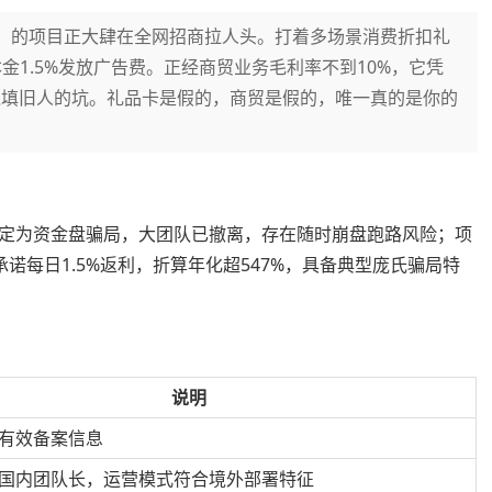
”）的项目正大肆在全网招商拉人头。打着多场景消费折扣礼
1.5%发放广告费。正经商贸业务毛利率不到10%，它凭
钱填旧人的坑。礼品卡是假的，商贸是假的，唯一真的是你的
定为资金盘骗局，大团队已撤离，存在随时崩盘跑路风险；项
），承诺每日1.5%返利，折算年化超547%，具备典型庞氏骗局特
说明
有效备案信息
国内团队长，运营模式符合境外部署特征