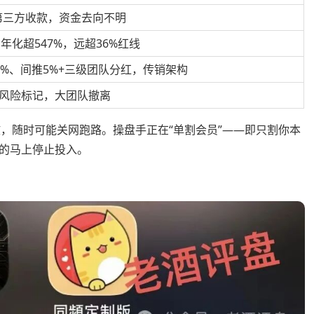
第三方收款，资金去向不明
→年化超547%，远超36%红线
0%、间推5%+三级团队分红，传销架构
风险标记，大团队撤离
撤，随时可能关网跑路。操盘手正在“单割会员”——即只割你本
的马上停止投入。