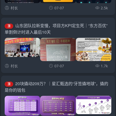
村长
07-07
2.5k
山东团队拉新变慢，项目方KPI定生死｜“东方百优”
顶
单割倒计时进入最后10天
村长
07-07
1.7k
20块撬动209万？｜星汇甄选的“牙签撬地球”，撬的
顶
是你的钱包