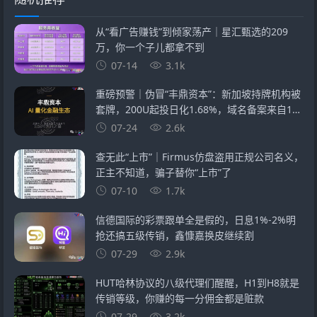
从“看广告赚钱”到倾家荡产｜星汇甄选的209
万，你一个子儿都拿不到
07-14
3.1k
重磅预警｜伪冒“丰鼎资本”：新加坡持牌机构被
套牌，200U起投日化1.68%，域名备案来自1万
元空壳公司
07-24
2.6k
查无此“上市”｜Firmus仿盘盗用正规公司名义，
正主不知道，骗子替你“上市”了
07-10
1.7k
信德国际的彩票跟单全是假的，日息1%-2%明
抢还搞五级传销，鑫慷嘉换皮继续割
07-29
2.9k
HUT哈林协议的八级代理们醒醒，H1到H8就是
传销等级，你赚的每一分佣金都是赃款
07-29
3.2k