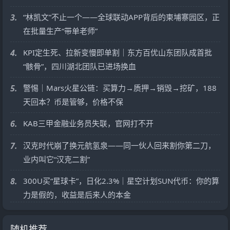
3.
“林凯文”不止一个——全球联动APP背后的柬埔寨园区，正
在批量生产“带单老师”
4.
KPI定生死、拉新变慢即单割｜东方百优山东团队成首批
“骸骨”，四川湖北团队已进场换血
5.
警惕｜Mars火星公链：买算力→质押→销毁→挖矿，188
天回本？币是管够，价格不保
6.
KAB三甲金融业务员失联，官网打不开
7.
汉克时代崩了换元航氢泉——同一伙人回来割你第二刀，
业内叫它“汉克二割”
8.
300U买“星球卡”，日化2.3%｜星空计划SUN代币：你的算
力是假的，收益是后来人的本金
随机推荐