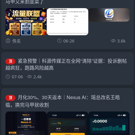
马甲又来割韭菜了
佚名
06-26
3.6k
紧急预警｜科源传媒正在全网“清除”证据：投诉删帖
顶
越疯狂，跑路风险越高
07-06
2.4k
月化30%、30天返本｜Nexus Ai：瑶总改名王皓
顶
临，换完马甲就收割