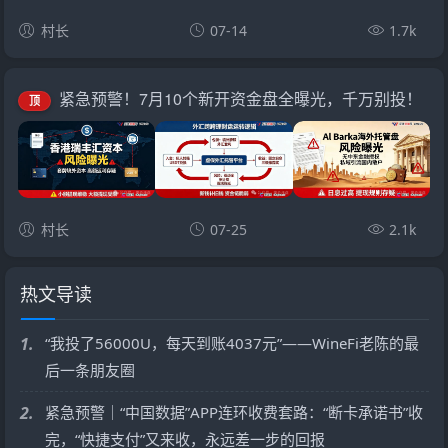
村长
07-14
1.7k
紧急预警！7月10个新开资金盘全曝光，千万别投！
顶
村长
07-25
2.1k
热文导读
1.
“我投了56000U，每天到账4037元”——WineFi老陈的最
后一条朋友圈
2.
紧急预警｜“中国数据”APP连环收费套路：“断卡承诺书”收
完，“快捷支付”又来收，永远差一步的回报