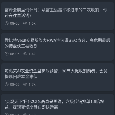
富泽会崩盘倒计时：从富卫远赢平移过来的二次收割，你
还在往里送钱？
08-05
1.6k
微比特Vebit交易所吹大RWA泡沫遭SEC点名，高危期最后
的接盘侠正被收割
08-05
1.4k
每惠莱AI农业资金盘高危预警：38节大促收割前奏，会员
提现困难本金难保
08-05
1.7k
“贞观天下”日化2.2%高息是画饼，六级传销抢单1.6倍权
益，提现变慢崩盘在即快远离
08-05
1.8k