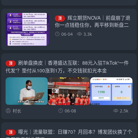
辉立期货NOVA｜前盘崩了退
顶
你一点钱稳住你，再平移到新盘二
次收割——诈骗团伙的“平移换壳流
06-04
3.3k
水线”已跑了三次
刷单盘换皮｜香港盛达互联：88元入驻TikTok“一件
顶
代发”？垫付从100涨到1万，不交钱就扣光本金
村长
06-08
2.5k
曝光｜流量联盟：日赚70？月回本？博发团伙换了个
顶