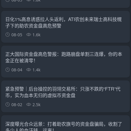
日化1%高息诱惑拉人头返利，ATI农创未来瑞士高科技幌
子下的助农资金盘高危预警
08-05
1.6k
正大国际资金盘高危警报：跑路崩盘单割三连爆，你的本
金正在被清零！
08-04
1.4k
紧急预警｜后台操控的羽翎交易所：只涨不跌的“FTR”代
币，实为血本无归的虚拟币资金盘
08-02
2.5k
深度曝光合众远景：打着助农旗号的资金盘骗局，收割了
多少人的血汗钱，远离！