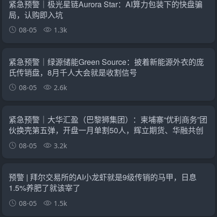
紧急预警｜极光星链Aurora Star：AI算力包装下的快盘骗
局，认购即入坑
08-05
1.3k
紧急预警｜绿源储能Green Source：披着新能源外衣的庞
氏传销盘，8月千人大会就是收割信号
08-05
2.6k
紧急预警｜大华汇盈（巴黎狮集团）：柬埔寨“优利商务”团
伙换壳第五弹，开盘一月单割50人，辉立期货、华融共创
怎么崩的它就怎么崩
08-05
3.2k
预警 | 拜尔交易所的AI小龙虾就是9级传销的马甲，日息
1.5%养肥了就该宰了
08-05
1.5k