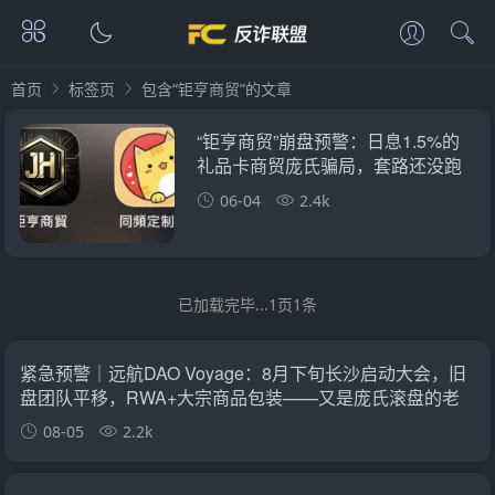
首页
标签页
包含“钜亨商贸”的文章
“钜亨商贸”崩盘预警：日息1.5%的
礼品卡商贸庞氏骗局，套路还没跑
完就跑不
06-04
2.4k
已加载完毕...1页1条
紧急预警｜远航DAO Voyage：8月下旬长沙启动大会，旧
盘团队平移，RWA+大宗商品包装——又是庞氏滚盘的老
剧本
08-05
2.2k