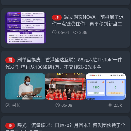
辉立期货NOVA｜前盘崩了退
顶
你一点钱稳住你，再平移到新盘二
次收割——诈骗团伙的“平移换壳流
06-04
3.3k
水线”已跑了三次
刷单盘换皮｜香港盛达互联：88元入驻TikTok“一件
顶
代发”？垫付从100涨到1万，不交钱就扣光本金
村长
06-08
2.5k
曝光｜流量联盟：日赚70？月回本？博发团伙换了个
顶