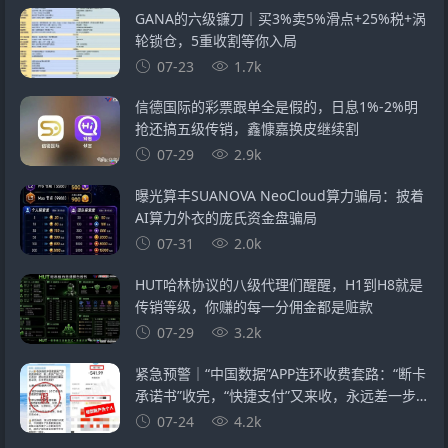
GANA的六级镰刀｜买3%卖5%滑点+25%税+涡
轮锁仓，5重收割等你入局
07-23
1.7k
信德国际的彩票跟单全是假的，日息1%-2%明
抢还搞五级传销，鑫慷嘉换皮继续割
07-29
2.9k
曝光算丰SUANOVA NeoCloud算力骗局：披着
AI算力外衣的庞氏资金盘骗局
07-31
2.0k
HUT哈林协议的八级代理们醒醒，H1到H8就是
传销等级，你赚的每一分佣金都是赃款
07-29
3.2k
紧急预警｜“中国数据”APP连环收费套路：“断卡
承诺书”收完，“快捷支付”又来收，永远差一步
的回报
07-24
4.2k