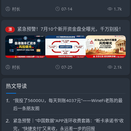
村长
07-14
1.7k
紧急预警！7月10个新开资金盘全曝光，千万别投！
顶
村长
07-25
2.1k
热文导读
1.
“我投了56000U，每天到账4037元”——WineFi老陈的最
后一条朋友圈
2.
紧急预警｜“中国数据”APP连环收费套路：“断卡承诺书”收
完，“快捷支付”又来收，永远差一步的回报