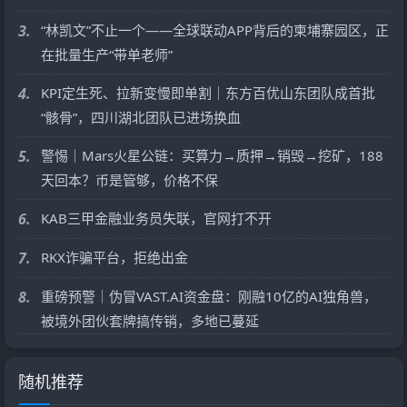
3.
“林凯文”不止一个——全球联动APP背后的柬埔寨园区，正
在批量生产“带单老师”
4.
KPI定生死、拉新变慢即单割｜东方百优山东团队成首批
“骸骨”，四川湖北团队已进场换血
5.
警惕｜Mars火星公链：买算力→质押→销毁→挖矿，188
天回本？币是管够，价格不保
6.
KAB三甲金融业务员失联，官网打不开
7.
RKX诈骗平台，拒绝出金
8.
重磅预警｜伪冒VAST.AI资金盘：刚融10亿的AI独角兽，
被境外团伙套牌搞传销，多地已蔓延
随机推荐