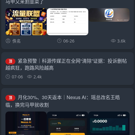
马甲又来割韭菜了
佚名
06-26
3.6k
紧急预警｜科源传媒正在全网“清除”证据：投诉删帖
顶
越疯狂，跑路风险越高
07-06
2.4k
月化30%、30天返本｜Nexus Ai：瑶总改名王皓
顶
临，换完马甲就收割