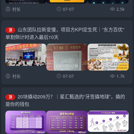
村长
07-07
2.5k
山东团队拉新变慢，项目方KPI定生死｜“东方百优”
顶
单割倒计时进入最后10天
村长
07-07
1.7k
20块撬动209万？｜星汇甄选的“牙签撬地球”，撬的
顶
是你的钱包