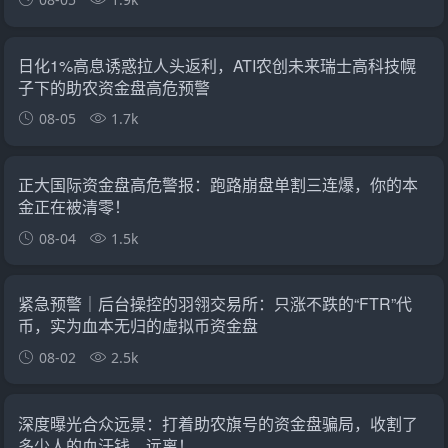
日化1%高息诱惑拉人头返利，ATI农创未来瑞士高科技幌
子下的助农资金盘高危预警
08-05
1.7k
正大国际资金盘高危警报：跑路崩盘单割三连爆，你的本
金正在被清零！
08-04
1.5k
紧急预警｜后台操控的羽翎交易所：只涨不跌的“FTR”代
币，实为血本无归的虚拟币资金盘
08-02
2.5k
深度曝光合众远景：打着助农旗号的资金盘骗局，收割了
多少人的血汗钱，远离！