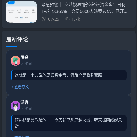
紧急预警｜“空域视界”低空经济资金盘：日化
1%年化365%，会员6000人涉案过亿，已开始
单割封号——智航智引怎么崩的，它就怎么崩
07-25
1.7k
最新评论
匿名
2个月前
这就是一个典型的庞氏资金盘，背后全是收割套路
查看原文
游客
2个月前
预热期是最危险的——今天群里刷屏越火爆，明天拔网线越果
断