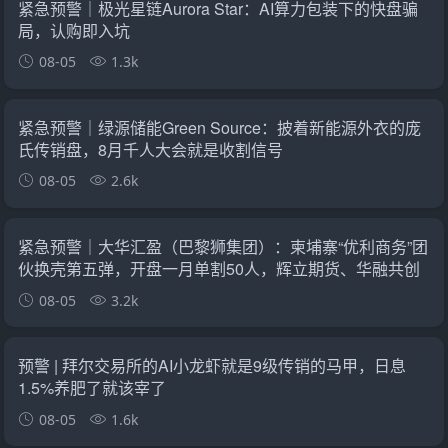
紧急预警｜极光星链Aurora Star：AI算力包装下的快盘骗
局，认购即入坑
08-05
1.3k
紧急预警｜绿源储能Green Source：披着新能源外衣的庞
氏传销盘，8月千人大会就是收割信号
08-05
2.6k
紧急预警｜大华汇盈（巴黎狮集团）：柬埔寨“优利商务”团
伙换壳第五弹，开盘一月单割50人，辉立期货、华融共创
怎么崩的它就怎么崩
08-05
3.2k
预警 | 拜尔交易所的AI小龙虾就是9级传销的马甲，日息
1.5%养肥了就该宰了
08-05
1.6k