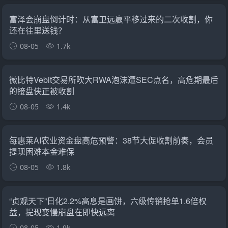
富泽会崩盘倒计时：从富卫远赢平移过来的二次收割，你
还在往里送钱？
08-05
1.7k
微比特Vebit交易所吹大RWA泡沫遭SEC点名，高危期最后
的接盘侠正被收割
08-05
1.4k
每惠莱AI农业资金盘高危预警：38节大促收割前奏，会员
提现困难本金难保
08-05
1.8k
“贞观天下”日化2.2%高息是画饼，六级传销抢单1.6倍权
益，提现变慢崩盘在即快远离
08-05
1.9k