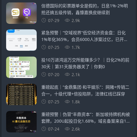
信德国际的彩票跟单全是假的，日息1%-2%明
抢还搞五级传销，鑫慷嘉换皮继续割
07-29
2.9k
紧急预警｜“空域视界”低空经济资金盘：日化
1%年化365%，会员6000人涉案过亿，已开始
单割封号——智航智引怎么崩的，它就怎么崩
07-25
1.7k
投10万进鸿运万交所能赚多少？｜日化2%的前
30天｜第31天服务器关了｜你剩0
07-20
2.1k
重磅起底｜“金鼎集团·和平娱乐”：网赌+传销二
合一，十级代理+倍投陷阱，法律红线已踩穿
07-25
1.8k
重磅预警｜伪冒“丰鼎资本”：新加坡持牌机构被
套牌，200U起投日化1.68%，域名备案来自1万
元空壳公司
07-24
2.6k