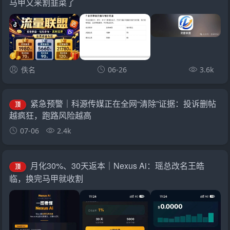
马甲又来割韭菜了
佚名
06-26
3.6k
紧急预警｜科源传媒正在全网“清除”证据：投诉删帖
顶
越疯狂，跑路风险越高
07-06
2.4k
月化30%、30天返本｜Nexus Ai：瑶总改名王皓
顶
临，换完马甲就收割