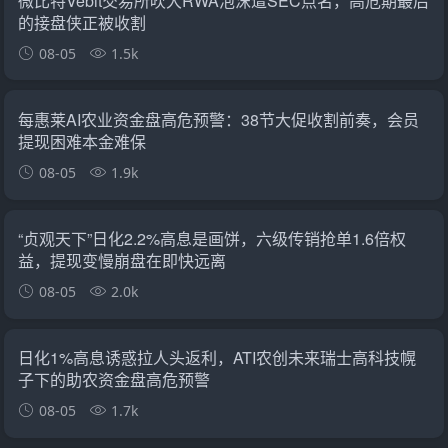
微比特Vebit交易所吹大RWA泡沫遭SEC点名，高危期最后
的接盘侠正被收割
08-05
1.5k
每惠莱AI农业资金盘高危预警：38节大促收割前奏，会员
提现困难本金难保
08-05
1.9k
“贞观天下”日化2.2%高息是画饼，六级传销抢单1.6倍权
益，提现变慢崩盘在即快远离
08-05
2.0k
日化1%高息诱惑拉人头返利，ATI农创未来瑞士高科技幌
子下的助农资金盘高危预警
08-05
1.7k