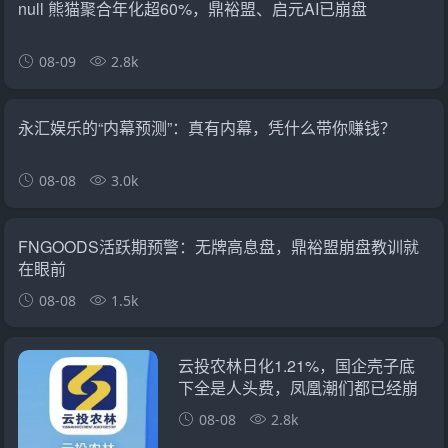
null 熊猫聚合年化超60%，鼎裕盟、启元AI已崩盘
08-09
2.8k
永汇娱乐的“内幕预测”：真有内幕，凭什么带你赚钱？
08-08
3.0k
FNGOODS活跃期预警：无牌高息盘，鼎裕盟崩盘教训就
在眼前
08-08
1.5k
云投农林日化1.21%，国企壳子底
下全是人头费，凤凰潮们都已经崩
了
08-08
2.8k