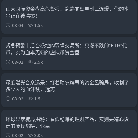
正大国际资金盘高危警报：跑路崩盘单割三连爆，你的本
金正在被清零！
08-04
1.5k
紧急预警｜后台操控的羽翎交易所：只涨不跌的“FTR”代
币，实为血本无归的虚拟币资金盘
08-02
2.5k
深度曝光合众远景：打着助农旗号的资金盘骗局，收割了
多少人的血汗钱，远离！
08-02
1.5k
环球果萃骗局揭秘：看似稳赚的理财产品，实则是精心设
计的庞氏陷阱，速离
08-02
3.0k