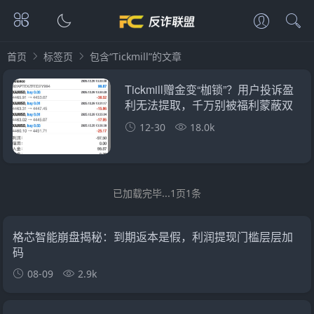
首页
标签页
包含“Tickmill”的文章
Tickmill赠金变“枷锁”？用户投诉盈
利无法提取，千万别被福利蒙蔽双
眼
12-30
18.0k
已加载完毕...1页1条
格芯智能崩盘揭秘：到期返本是假，利润提现门槛层层加
码
08-09
2.9k