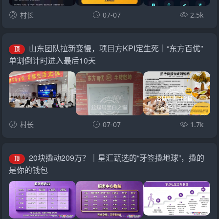
村长
07-07
2.5k
山东团队拉新变慢，项目方KPI定生死｜“东方百优”
顶
单割倒计时进入最后10天
村长
07-07
1.7k
20块撬动209万？｜星汇甄选的“牙签撬地球”，撬的
顶
是你的钱包