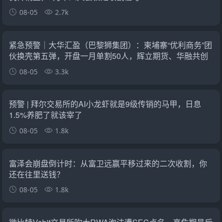
08-05
2.7k
紧急预警｜大华汇盈（巴黎狮集团）：柬埔寨“优利商务”团
伙换壳第五弹，开盘一月单割50人，辉立期货、华融共创
怎么崩的它就怎么崩
08-05
3.3k
预警 | 拜尔交易所的AI小龙虾就是9级传销的马甲，日息
1.5%养肥了就该宰了
08-05
1.8k
富泽会崩盘倒计时：从富卫远赢平移过来的二次收割，你
还在往里送钱？
08-05
1.8k