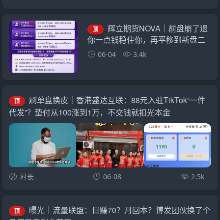
辉立期货NOVA｜前盘崩了退
顶
你一点钱稳住你，再平移到新盘二
次收割——诈骗团伙的“平移换壳流
06-04
3.4k
水线”已跑了三次
刷单盘换皮｜香港盛达互联：88元入驻TikTok“一件
顶
代发”？垫付从100涨到1万，不交钱就扣光本金
村长
06-08
2.5k
曝光｜流量联盟：日赚70？月回本？博发团伙换了个
顶