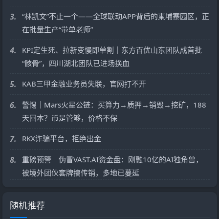
3.
“林凯文”不止一个——全球联动APP背后的柬埔寨园区，正
在批量生产“带单老师”
4.
KPI定生死、拉新变慢即单割｜东方百优山东团队成首批
“骸骨”，四川湖北团队已进场换血
5.
KAB三甲金融业务员失联，官网打不开
6.
警惕｜Mars火星公链：买算力→质押→销毁→挖矿，188
天回本？币是管够，价格不保
7.
RKX诈骗平台，拒绝出金
8.
重磅预警｜伪冒VAST.AI资金盘：刚融10亿的AI独角兽，
被境外团伙套牌搞传销，多地已蔓延
随机推荐