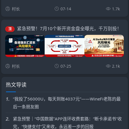
村长
07-14
1.7k
紧急预警！7月10个新开资金盘全曝光，千万别投！
顶
村长
07-25
2.1k
热文导读
1.
“我投了56000U，每天到账4037元”——WineFi老陈的最
后一条朋友圈
2.
紧急预警｜“中国数据”APP连环收费套路：“断卡承诺书”收
完，“快捷支付”又来收，永远差一步的回报