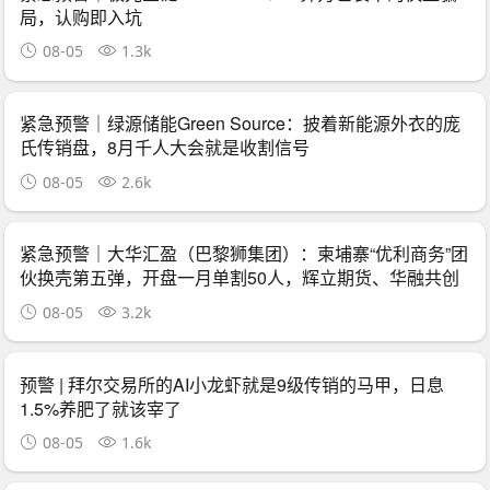
局，认购即入坑
08-05
1.3k
紧急预警｜绿源储能Green Source：披着新能源外衣的庞
氏传销盘，8月千人大会就是收割信号
08-05
2.6k
紧急预警｜大华汇盈（巴黎狮集团）：柬埔寨“优利商务”团
伙换壳第五弹，开盘一月单割50人，辉立期货、华融共创
怎么崩的它就怎么崩
08-05
3.2k
预警 | 拜尔交易所的AI小龙虾就是9级传销的马甲，日息
1.5%养肥了就该宰了
08-05
1.6k