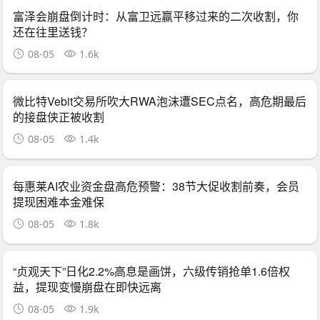
富泽会崩盘倒计时：从富卫远赢平移过来的二次收割，你
还在往里送钱？
08-05
1.6k
微比特Vebit交易所吹大RWA泡沫遭SEC点名，高危期最后
的接盘侠正被收割
08-05
1.4k
每惠莱AI农业资金盘高危预警：38节大促收割前奏，会员
提现困难本金难保
08-05
1.8k
“贞观天下”日化2.2%高息是画饼，六级传销抢单1.6倍权
益，提现变慢崩盘在即快远离
08-05
1.9k