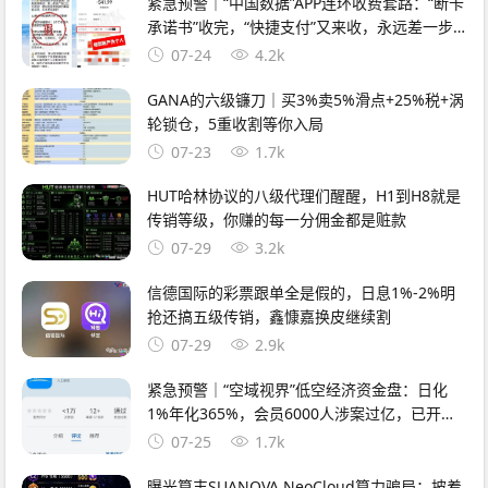
紧急预警｜“中国数据”APP连环收费套路：“断卡
承诺书”收完，“快捷支付”又来收，永远差一步
的回报
07-24
4.2k
GANA的六级镰刀｜买3%卖5%滑点+25%税+涡
轮锁仓，5重收割等你入局
07-23
1.7k
HUT哈林协议的八级代理们醒醒，H1到H8就是
传销等级，你赚的每一分佣金都是赃款
07-29
3.2k
信德国际的彩票跟单全是假的，日息1%-2%明
抢还搞五级传销，鑫慷嘉换皮继续割
07-29
2.9k
紧急预警｜“空域视界”低空经济资金盘：日化
1%年化365%，会员6000人涉案过亿，已开始
单割封号——智航智引怎么崩的，它就怎么崩
07-25
1.7k
曝光算丰SUANOVA NeoCloud算力骗局：披着