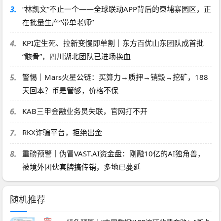
3.
“林凯文”不止一个——全球联动APP背后的柬埔寨园区，正
在批量生产“带单老师”
4.
KPI定生死、拉新变慢即单割｜东方百优山东团队成首批
“骸骨”，四川湖北团队已进场换血
5.
警惕｜Mars火星公链：买算力→质押→销毁→挖矿，188
天回本？币是管够，价格不保
6.
KAB三甲金融业务员失联，官网打不开
7.
RKX诈骗平台，拒绝出金
8.
重磅预警｜伪冒VAST.AI资金盘：刚融10亿的AI独角兽，
被境外团伙套牌搞传销，多地已蔓延
随机推荐