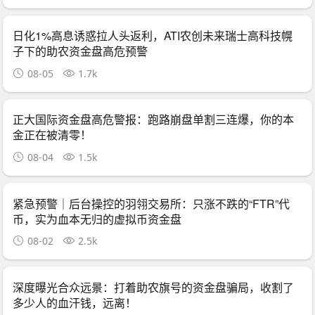
日化1%高息诱惑拉人头返利，ATI农创未来瑞士高科技幌
子下的助农资金盘高危预警
08-05
1.7k
正大国际资金盘高危警报：跑路崩盘单割三连爆，你的本
金正在被清零！
08-04
1.5k
紧急预警｜后台操控的羽翎交易所：只涨不跌的“FTR”代
币，实为血本无归的虚拟币资金盘
08-02
2.5k
深度曝光合众远景：打着助农旗号的资金盘骗局，收割了
多少人的血汗钱，远离！