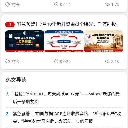
村长
07-14
1.7k
紧急预警！7月10个新开资金盘全曝光，千万别投！
顶
村长
07-25
2.1k
热文导读
1.
“我投了56000U，每天到账4037元”——WineFi老陈的最
后一条朋友圈
2.
紧急预警｜“中国数据”APP连环收费套路：“断卡承诺书”收
完，“快捷支付”又来收，永远差一步的回报