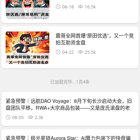
收割机
06-18
16.5k
震哥全网首爆“原田优选”，又一个竞
拍互助资金盘
04-22
25.5k
已加载完毕...1页4条
紧急预警｜远航DAO Voyage：8月下旬长沙启动大会，旧
盘团队平移，RWA+大宗商品包装——又是庞氏滚盘的老
剧本
08-05
2.3k
紧急预警｜极光星链Aurora Star：AI算力包装下的快盘骗