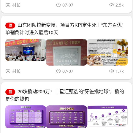
村长
07-07
2.5k
山东团队拉新变慢，项目方KPI定生死｜“东方百优”
顶
单割倒计时进入最后10天
村长
07-07
1.7k
20块撬动209万？｜星汇甄选的“牙签撬地球”，撬的
顶
是你的钱包