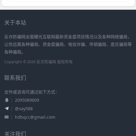
关于本站
反诈防骗网全面曝光互联网最新资金盘项目情况以及各种网络骗局，
让你远离各种骗局、资金盘骗局、电信诈骗、传销骗局、庞氏骗局等
各种骗局。
Copyright © 2026 反诈防骗网 版权所有
联系我们
合作或咨询可通过如下方式：
：2095089609
：@say588
：
hdbqcc@gmail.com
关注我们