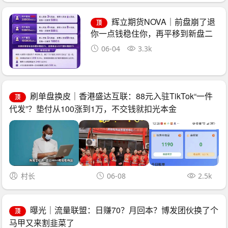
辉立期货NOVA｜前盘崩了退
顶
你一点钱稳住你，再平移到新盘二
次收割——诈骗团伙的“平移换壳流
06-04
3.3k
水线”已跑了三次
刷单盘换皮｜香港盛达互联：88元入驻TikTok“一件
顶
代发”？垫付从100涨到1万，不交钱就扣光本金
村长
06-08
2.5k
曝光｜流量联盟：日赚70？月回本？博发团伙换了个
顶
马甲又来割韭菜了