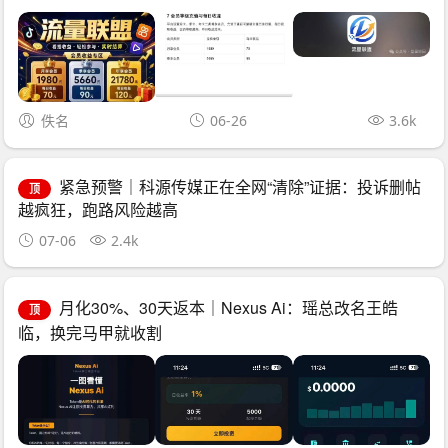
佚名
06-26
3.6k
紧急预警｜科源传媒正在全网“清除”证据：投诉删帖
顶
越疯狂，跑路风险越高
07-06
2.4k
月化30%、30天返本｜Nexus Ai：瑶总改名王皓
顶
临，换完马甲就收割