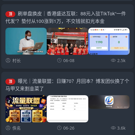
刷单盘换皮｜香港盛达互联：88元入驻TikTok“一件
顶
代发”？垫付从100涨到1万，不交钱就扣光本金
村长
06-08
2.5k
曝光｜流量联盟：日赚70？月回本？博发团伙换了个
顶
马甲又来割韭菜了
佚名
06-26
3.6k