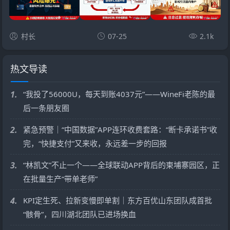
村长
07-25
2.1k
热文导读
1.
“我投了56000U，每天到账4037元”——WineFi老陈的最
后一条朋友圈
2.
紧急预警｜“中国数据”APP连环收费套路：“断卡承诺书”收
完，“快捷支付”又来收，永远差一步的回报
3.
“林凯文”不止一个——全球联动APP背后的柬埔寨园区，正
在批量生产“带单老师”
4.
KPI定生死、拉新变慢即单割｜东方百优山东团队成首批
“骸骨”，四川湖北团队已进场换血