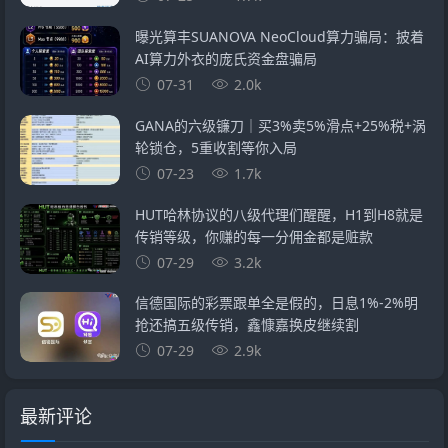
曝光算丰SUANOVA NeoCloud算力骗局：披着
AI算力外衣的庞氏资金盘骗局
07-31
2.0k
GANA的六级镰刀｜买3%卖5%滑点+25%税+涡
轮锁仓，5重收割等你入局
07-23
1.7k
HUT哈林协议的八级代理们醒醒，H1到H8就是
传销等级，你赚的每一分佣金都是赃款
07-29
3.2k
信德国际的彩票跟单全是假的，日息1%-2%明
抢还搞五级传销，鑫慷嘉换皮继续割
07-29
2.9k
最新评论