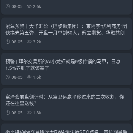
08-05
2.6k
紧急预警｜大华汇盈（巴黎狮集团）：柬埔寨“优利商务”团
伙换壳第五弹，开盘一月单割50人，辉立期货、华融共创
怎么崩的它就怎么崩
08-05
3.2k
预警 | 拜尔交易所的AI小龙虾就是9级传销的马甲，日息
1.5%养肥了就该宰了
08-05
1.6k
富泽会崩盘倒计时：从富卫远赢平移过来的二次收割，你
还在往里送钱？
08-05
1.8k
微比特Vebit交易所吹大RWA泡沫遭SEC点名，高危期最后