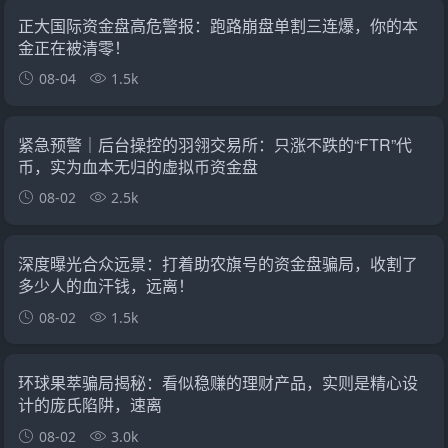
正大国际资金盘高危警报：跑路崩盘单割三连爆，你的本
金正在被清零！
08-04
1.5k
紧急预警｜后台操控的羽翎交易所：只涨不跌的“FTR”代
币，实为血本无归的虚拟币资金盘
08-02
2.5k
深度曝光合众远景：打着助农旗号的资金盘骗局，收割了
多少人的血汗钱，远离！
08-02
1.5k
环球果萃骗局揭秘：看似稳赚的理财产品，实则是精心设
计的庞氏陷阱，速离
08-02
3.0k