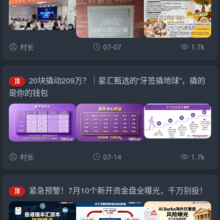
村长
07-07
1.7k
20块撬动209万？｜星汇甄选的“牙签撬地球”，撬的
顶
是你的钱包
村长
07-14
1.7k
紧急预警！7月10个新开资金盘全曝光，千万别投！
顶