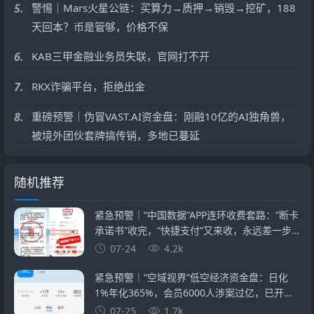
5.
警惕｜Mars火星公链：买算力→质押→销毁→挖矿，188
天回本？币是管够，价格不保
6.
KAB三甲金融业务员失联，官网打不开
7.
RKX诈骗平台，拒绝出金
8.
重磅预警｜伪冒VAST.AI资金盘：刚融10亿的AI独角兽，
被境外团伙套牌搞传销，多地已蔓延
随机推荐
紧急预警｜“中国数据”APP连环收费套路：“断卡
承诺书”收完，“快捷支付”又来收，永远差一步
的回报
07-24
4.2k
紧急预警｜“空域视界”低空经济资金盘：日化
1%年化365%，会员6000人涉案过亿，已开始
单割封号——智航智引怎么崩的，它就怎么崩
07-25
1.7k