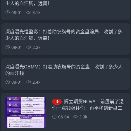
少人的血汗钱，远离！
08-01
3.1k
深度曝光恒盈彩：打着助农旗号的资金盘骗局，收割了多
少人的血汗钱，远离！
08-01
2.2k
深度曝光CBMM：打着助农旗号的资金盘，收割了多少人
的血汗钱
08-01
2.4k
辉立期货NOVA｜前盘崩了退
顶
你一点钱稳住你，再平移到新盘二
次收割——诈骗团伙的“平移换壳流
06-04
3.3k
水线”已跑了三次