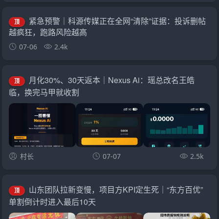
紧急预警｜科源传媒正在全网“清除”证据：投诉删帖
顶
越疯狂，跑路风险越高
07-06
2.4k
月化30%、30天返本｜Nexus Ai：瑶总改名王皓
顶
临，换完马甲就收割
村长
07-07
2.5k
山东团队拉新变慢，项目方KPI定生死｜“东方百优”
顶
单割倒计时进入最后10天